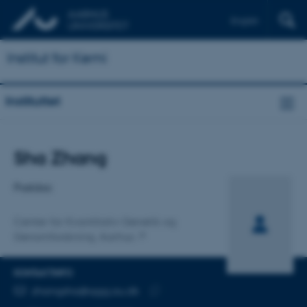
English
Institut for Kemi
Instituttet
Titel
Sha Zhang
Primær tilknytning
Postdoc
Center for Kvantitativ Genetik og
Genomforskning, Aarhus
KONTAKTINFO
MAILADRESSE
zhangsha@qgg.au.dk