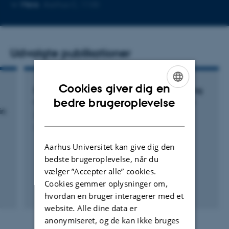
Kopier
Mere
Aarhus C, 1130
mailadresse
Udvalgte publikationer
Cookies giver dig en
EPS signalling plays important roles in shaping
ENGLISH
bedre brugeroplevelse
root microbiota assembly of Lotus japonicus
in
Zhang, S.
DANISH
Aarhus Universitet
Aarhus Universitet kan give dig den
bedste brugeroplevelse, når du
vælger ”Accepter alle” cookies.
Cookies gemmer oplysninger om,
hvordan en bruger interagerer med et
website. Alle dine data er
anonymiseret, og de kan ikke bruges