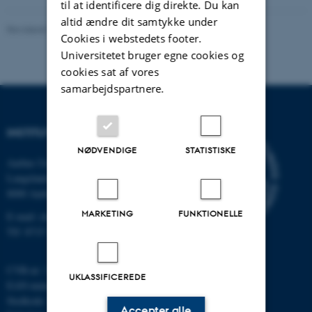
til at identificere dig direkte. Du kan
altid ændre dit samtykke under
Revideret 11.12.2023
-
Institut for Kemi
Cookies i webstedets footer.
Universitetet bruger egne cookies og
cookies sat af vores
samarbejdspartnere.
INSTITUT FOR KEMI
NØDVENDIGE
STATISTISKE
Aarhus Universitet
Langelandsgade 140
8000 Aarhus C
MARKETING
FUNKTIONELLE
E-mail: chem@au.dk
Tlf: 8715 5345
CVR-nr: 31119103
UKLASSIFICEREDE
EAN-nummer: 5798000419902
Stedkode: 7271
Accepter alle