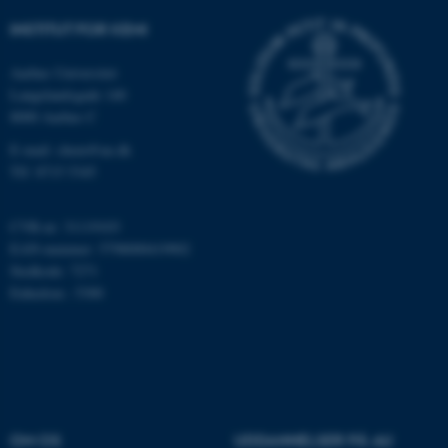
be_typo_user
TYPO3 Association
.au.dk
INSTITUT FOR KEMI
Aarhus Universitet
Langelandsgade 140
fe_typo_user
Typo3 Association
8000 Aarhus C
.au.dk
E-mail: chem@au.dk
Tlf: 8715 5345
CVR-nr: 31119103
EAN-nummer: 5798000419902
Stedkode: 7271
Enhedsnr.: 5300
ASP.NET_SessionId
Microsoft Corporation
.au.dk
OM OS
UDDANNELSER PÅ AU