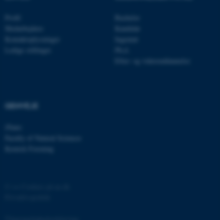
Profil
Bachelor
JSESSIONID
Medarbejdere
Kandidat
Oracle Corporation
.au.dk
Kontaktoplysninger
Ingeniør
Ledige stillinger
Ph.d.
Efter- og videreuddannelse
AWSALBTGCORS
Amazon Web Services, Inc.
airtable.com
GENVEJE
iNano
CFTOKEN
Adobe Inc.
Faculty of Natural Sciences
eddiprod.au.dk
Kemisk Forening
©
—
Cookies på au.dk
Privatlivspolitik
Tilgængelighedserklæring