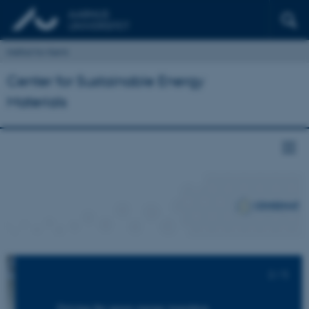
Institut for Kemi
Center for Sustainable Energy
Materials
2
/
5