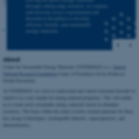
About
Center for Sustainable Energy Materials (CENSEMAT) is a
Danish
National Research Foundation
Center of Excellence led by Professor
Dorthe Ravnsbæk.
At CENSEMAT, we strive to understand and control structural disorder to
exploit it as a new handle for tuning material properties. This will enable
us to create novel sustainable energy materials based on abundant
resources. The focus within the center revolves around materials for three
key energy technologies: rechargeable batteries, supercapacitors, and
thermoelectrics.