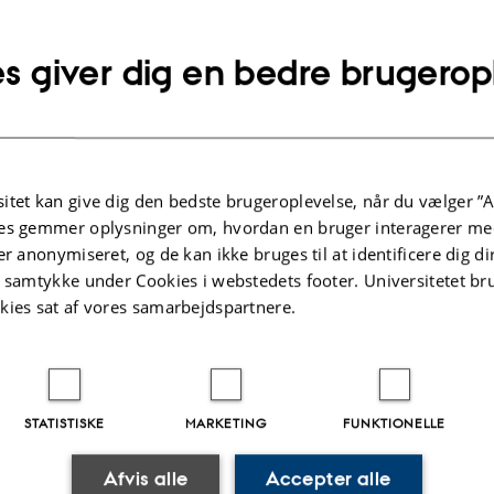
s giver dig en bedre brugerop
orets åbningstider:
0-15:00
0-15.00
itet kan give dig den bedste brugeroplevelse, når du vælger ”A
03
es gemmer oplysninger om, hvordan en bruger interagerer med
-1013139454
er anonymiseret, og de kan ikke bruges til at identificere dig d
0419902
t samtykke under Cookies i webstedets footer. Universitetet br
kies sat af vores samarbejdspartnere.
STATISTISKE
MARKETING
FUNKTIONELLE
Afvis alle
Accepter alle