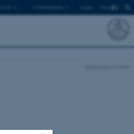
Find
 ph.d.er
Til medarbejdere
English
Institut for Kemi
Kontakt