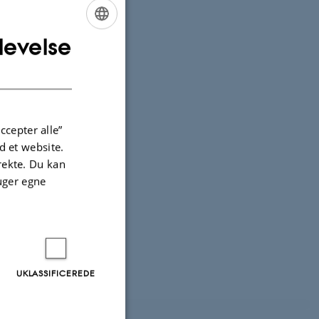
levelse
ENGLISH
DANISH
ccepter alle”
 et website.
irekte. Du kan
uger egne
UKLASSIFICEREDE