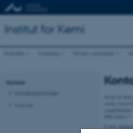
Institut for Kemi
Instituttet
Forskning
Erhverv og industri
A
Kont
Kontakt
Kontaktoplysninger
Institut for Kemi
Aarhus Universit
Find vej
Langelandsgade 
8000 Aarhus C
E-mail:
chem@a
Telefon: 8715 5