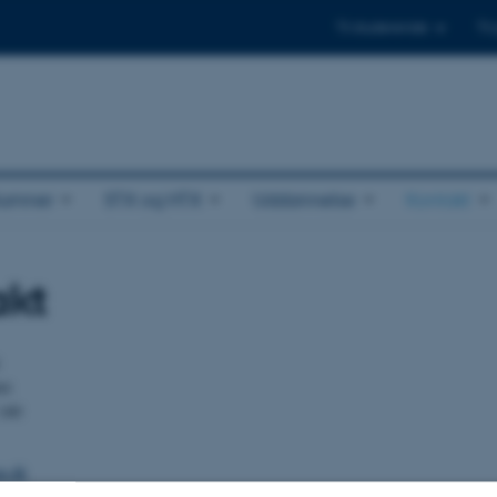
Til studerende
Til
lumner
STX og HTX
Uddannelse
Kontakt
akt
et
140
u.dk
345