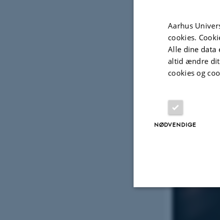
Aarhus Univers
cookies. Cooki
Alle dine data 
altid ændre di
cookies og coo
NØDVENDIGE
Nødvendige