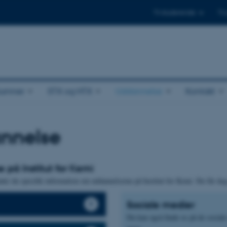
Til studerende
Til
lumner
STX og HTX
Uddannelse
Kontakt
nnelse
 på Institut for Kemi
inder du specifik information om uddannelserne på Institut for Kemi. Du får d
Sociale medier
Du kan også finde os på de sociale