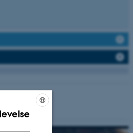
iversitets studiesider
.
levelse
ENGLISH
DANISH