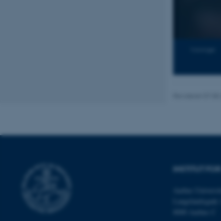
Nødvendige cooki
grundlæggende fu
Visninger
cookies.
Navn
Revideret 07.08
be_typo_user
fe_typo_user
INSTITUT FOR
Aarhus Universit
Langelandsgade 
8000 Aarhus C