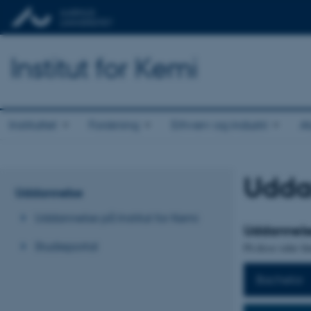
Institut for Kemi
Instituttet
Forskning
Erhverv og industri
A
Udda
Uddannelse
Uddannelse på Institut for Kemi
Uddannelse
Studieportal
På disse sider f
Bachelor