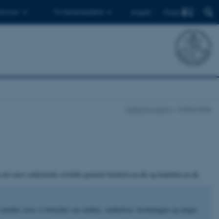
Find
 ph.d.er
Til medarbejdere
English
Institut for Kemi
Uddannelse
og det mest uddybende overblik gennem bachelor.au.dk og kandidat.au.dk.
 medier, hvor vi fortæller om studiet, studielivet, forskningen og meget