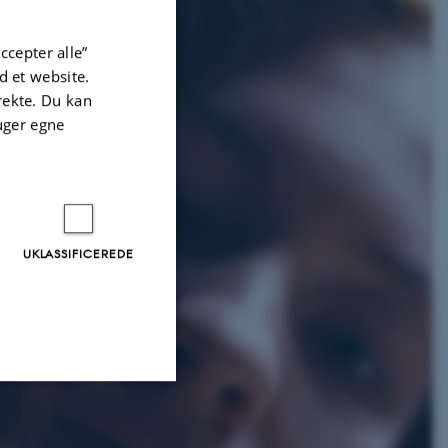
ccepter alle”
 et website.
irekte. Du kan
uger egne
UKLASSIFICEREDE
Uklassificerede