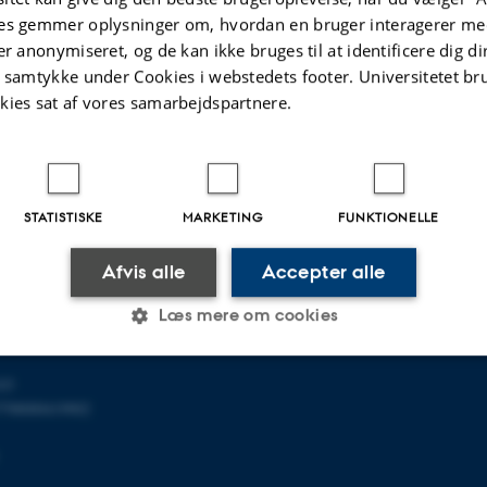
.2026
-
Institut for Kemi
es gemmer oplysninger om, hvordan en bruger interagerer med
er anonymiseret, og de kan ikke bruges til at identificere dig d
t samtykke under Cookies i webstedets footer. Universitetet br
kies sat af vores samarbejdspartnere.
 KEMI
OM OS
et
Profil
STATISTISKE
MARKETING
FUNKTIONELLE
140
Medarbejdere
Kontaktoplysninger
Afvis alle
Accepter alle
Ledige stillinger
u.dk
Læs mere om cookies
03
Statistiske
Marketing
Funktionelle
798000419902