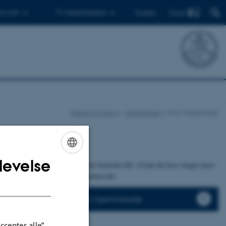
Find
 ph.d.er
Til medarbejdere
English
Institut for Kemi
Uddannelse
Ph.d.-studerende
levelse
ENGLISH
nteresseret i en ph.d. indenfor det kemiske felt, så kan du læse meget mere
ighederne på ph.d.-skolens hjemmeside.
DANISH
s mere om ph.d.-skolens hjemmeside
ccepter alle”