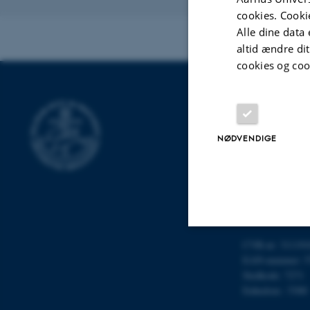
Revideret 03.08
cookies. Cooki
Alle dine data 
altid ændre di
cookies og coo
INSTITUT FOR
Aarhus Universit
NØDVENDIGE
Langelandsgade 
8000 Aarhus C
E-mail: chem@a
Tlf: 8715 5345
CVR-nr: 311191
Nødvendige
EAN-nummer: 5
Stedkode: 7271
Enhedsnr.: 5300