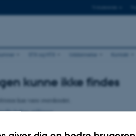
Til studerende
Til
lumner
STX og HTX
Uddannelse
Kontakt
ingen kunne ikke findes
risten kan være overskredet.
uelle ledige stillinger
og ansættelsesprocedurer
s giver dig en bedre brugerop