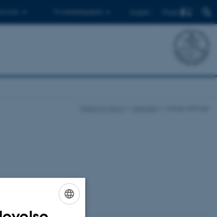
Find
 ph.d.er
Til medarbejdere
English
Institut for Kemi
Instituttet
Ledige stillinger
levelse
ENGLISH