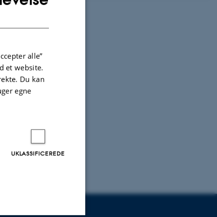
DANISH
ccepter alle”
 et website.
irekte. Du kan
uger egne
UKLASSIFICEREDE