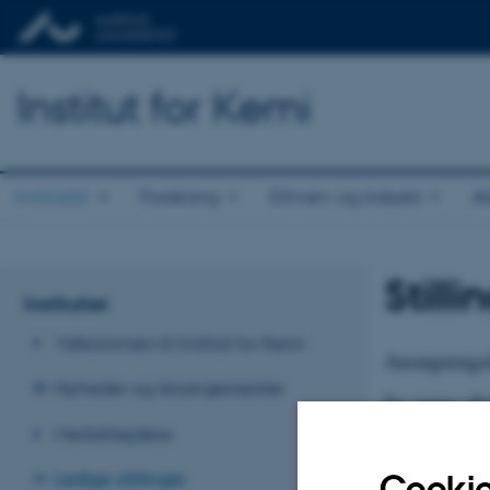
Institut for Kemi
Instituttet
Forskning
Erhverv og industri
A
Still
Instituttet
Velkommen til Institut for Kemi
Ansøgningsf
Nyheder og Arrangementer
Se vores akt
Medarbejdere
Vejledninger 
Cookie
Ledige stillinger