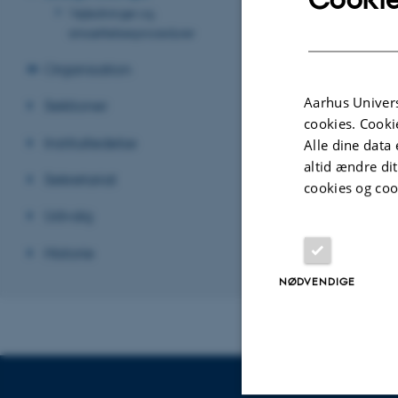
Vejledninger og
Revideret 06.09
ansættelsesprocedurer
Organisation
Aarhus Univers
Sektioner
cookies. Cooki
Institutledelse
Alle dine data 
altid ændre di
Sekretariat
cookies og coo
Udvalg
Historie
NØDVENDIGE