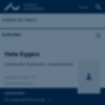
English
Institut for Kemi
Instituttet
Titel
Nele Eggers
Primær tilknytning
Udenlandsk studerende - projektarbejde
Institut for Kemi
En anden tilknytning
KONTAKTINFO
MAILADRESSE
eggers@chem.au.dk