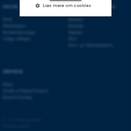
Læs mere om cookies
OM OS
UDDANNELSER PÅ AU
Profil
Bachelor
Medarbejdere
Kandidat
Nødvendige
Statistiske
Marketing
Kontaktoplysninger
Ingeniør
Funktionelle
Uklassificerede
Ledige stillinger
Ph.d.
Efter- og videreuddannelse
Nødvendige cookies hjælper
med at gøre hjemmesiden
GENVEJE
brugbar ved at aktivere nogle
grundlæggende funktioner
iNano
Faculty of Natural Sciences
som navigation mm.
Kemisk Forening
Hjemmesiden kan ikke
fungerer uden disse cookies.
©
—
Cookies på au.dk
Privatlivspolitik
Navn
Udbyder / Domæne