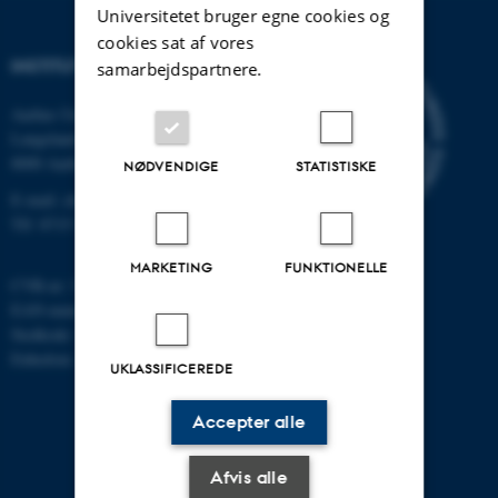
Universitetet bruger egne cookies og
cookies sat af vores
INSTITUT FOR KEMI
samarbejdspartnere.
Aarhus Universitet
Langelandsgade 140
8000 Aarhus C
NØDVENDIGE
STATISTISKE
E-mail: chem@au.dk
Tlf: 8715 5345
MARKETING
FUNKTIONELLE
CVR-nr: 31119103
EAN-nummer: 5798000419902
Stedkode: 7271
Enhedsnr.: 5300
UKLASSIFICEREDE
Accepter alle
Afvis alle