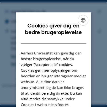
Kopier
mailadresse
MAILADRESSE
eggers@chem.au.dk
ORCID ID
Kopie
ORCID iD: 0009-0004-5328-928X
maila
Cookies giver dig en
ADRESSE
ENGLISH
Nele Eggers
Institut for Kemi
bedre brugeroplevelse
Langelandsgade 140
Kopie
DANISH
8000 Aarhus C
adres
Danmark
Aarhus Universitet kan give dig den
Se på kort
bedste brugeroplevelse, når du
Se Pure-profil
vælger ”Accepter alle” cookies.
Cookies gemmer oplysninger om,
hvordan en bruger interagerer med et
website. Alle dine data er
Revideret 11.12.2023
-
Institut for Kemi
anonymiseret, og de kan ikke bruges
til at identificere dig direkte. Du kan
altid ændre dit samtykke under
Cookies i webstedets footer.