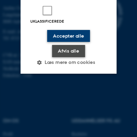
Aarhus Universitet
Langelandsgade 140
8000 Aarhus C
UKLASSIFICEREDE
E-mail: chem@au.dk
Accepter alle
Tlf: 8715 5345
Afvis alle
CVR-nr: 31119103
EAN-nummer: 5798000419902
Læs mere om cookies
Stedkode: 7271
Enhedsnr.: 5300
Nødvendige
Statistiske
Marketing
Funktionelle
Uklassificerede
OM OS
UDDANNELSER PÅ AU
Nødvendige cookies hjælper
med at gøre hjemmesiden
Profil
Bachelor