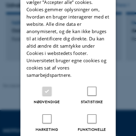
vælger ”Accepter alle” cookies.
vedhæftet
Udvalgte aktiviteter
Flere
Cookies gemmer oplysninger om,
hvordan en bruger interagerer med et
FAGFÆLLEBEDØMMER
F
website. Alle dine data er
Oxidative Medicine and Cellular Longevity
A
anonymiseret, og de kan ikke bruges
til at identificere dig direkte. Du kan
Forskning
F
altid ændre dit samtykke under
Cookies i webstedets footer.
Universitetet bruger egne cookies og
cookies sat af vores
samarbejdspartnere.
Revideret 11.12.2023
-
Institut for Kemi
NØDVENDIGE
STATISTISKE
MARKETING
FUNKTIONELLE
INSTITUT FOR KEMI