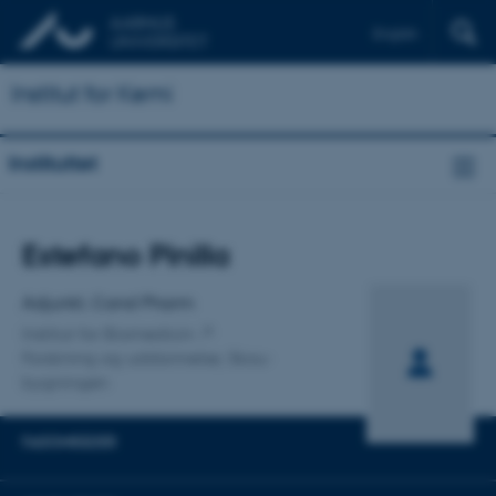
English
Institut for Kemi
Instituttet
Titel
Estefano Pinilla
Primær tilknytning
Adjunkt, Cand Pharm
Institut for Biomedicin
Forskning og uddannelse, Skou-
bygningen
FAGOMRÅDER