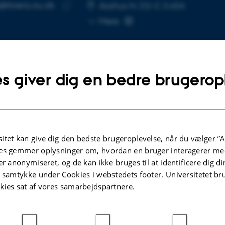
@forens.au.dk
SE
Aarhus N, D2-C 3.604
Kopier
Mere
mailadresse
s giver dig en bedre brugerop
lgte publikationer
itet kan give dig den bedste brugeroplevelse, når du vælger ”A
KRIFTARTIKEL
es gemmer oplysninger om, hvordan en bruger interagerer med
action of sortilin with apolipoprotein E3
er anonymiseret, og de kan ikke bruges til at identificere dig d
les neurons to use long-chain fatty acids as
t samtykke under Cookies i webstedets footer. Universitetet br
rnative metabolic fuel
kies sat af vores samarbejdspartnere.
a, A. +14.
e Metabolism