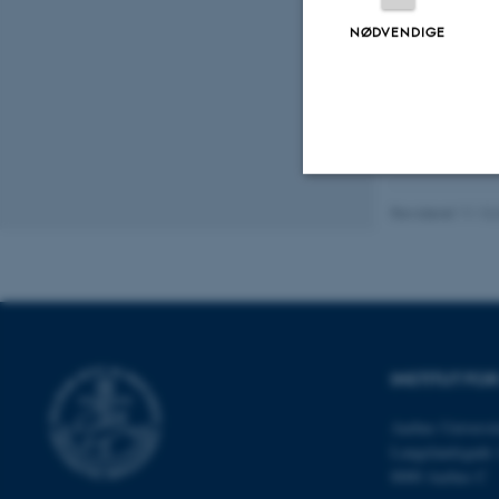
Fagf
NØDVENDIGE
Revideret 11.12
Nødvendige
Nødvendige cooki
grundlæggende fu
cookies.
INSTITUT FOR
Aarhus Universit
Langelandsgade 
Navn
8000 Aarhus C
be_typo_user