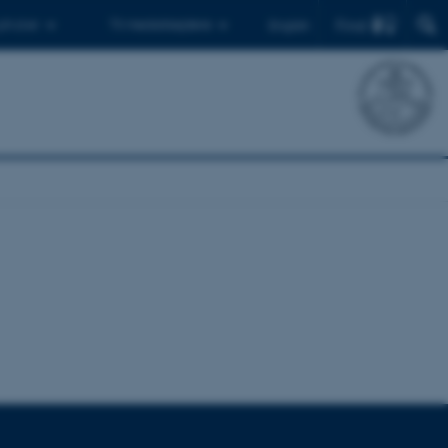
Find
 ph.d.er
Til medarbejdere
English