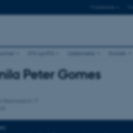
Til studerende
Til
lumner
STX og HTX
Uddannelse
Kontakt
mila Peter Gomes
tilknytning
for Retsmedicin
isk
NFO