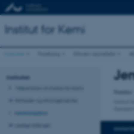
Institut for Kemi
Instituttet
Forskning
Erhverv og industri
A
Je
Titel
Instituttet
Primær 
Velkommen til Institut for Kemi
Postdoc
Nyheder og Arrangementer
Institut 
Retskem
Medarbejdere
Ledige stillinger
KONTAKTI