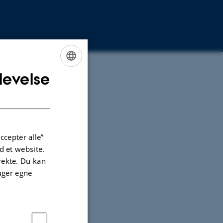
levelse
ENGLISH
DANISH
ccepter alle”
 et website.
irekte. Du kan
uger egne