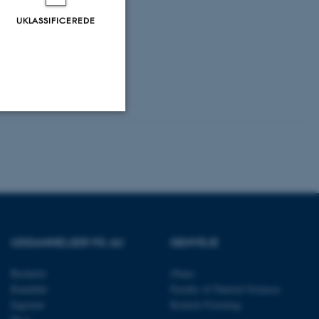
UKLASSIFICEREDE
Uklassificerede
ere nogle
rer uden disse
UDDANNELSER PÅ AU
GENVEJE
Bachelor
iNano
Kandidat
Faculty of Natural Sciences
Ingeniør
Kemisk Forening
 vores CMS-udbyder,