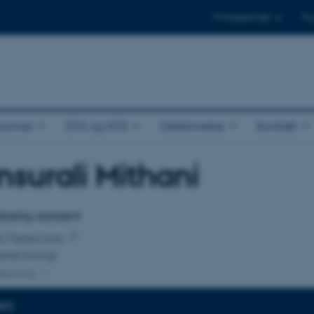
Til studerende
Til
lumner
STX og HTX
Uddannelse
Kontakt
surali Mithani
tilknytning
belig assistent
for Fødevarer
eteknologi
lknytning
NFO