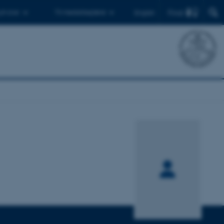
Find
 ph.d.er
Til medarbejdere
English