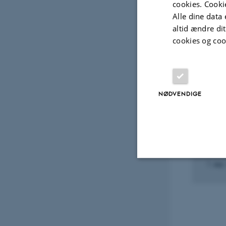
cookies. Cooki
Alle dine data 
altid ændre di
Fagfællebedømt
cookies og coo
Digital
version
vedhæftet
Udvalg
NØDVENDIGE
DELTA
ELLER
FOOD
1. sep
Nødvendige
Nødvendige cooki