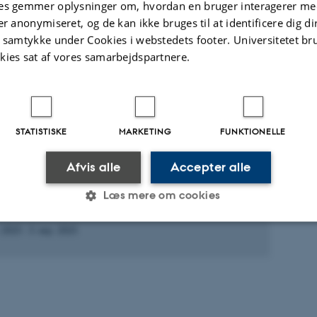
es gemmer oplysninger om, hvordan en bruger interagerer med
RSC Applied Polymers
er anonymiseret, og de kan ikke bruges til at identificere dig d
t samtykke under Cookies i webstedets footer. Universitetet br
Fagfællebedømt
kies sat af vores samarbejdspartnere.
Digital
version
vedhæftet
te aktiviteter
Flere
STATISTISKE
MARKETING
FUNKTIONELLE
GELSE ELLER ORGANISERING AF WORKSHOP, SEMINAR
Afvis alle
Accepter alle
 KURSUS
 Festival
Læs mere om cookies
. 2023
-
3. sep. 2023
Statistiske
Marketing
Funktionelle
es hjælper med at gøre hjemmesiden brugbar ved at aktiv