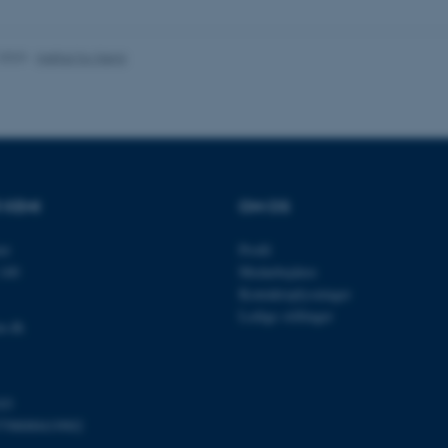
nktioner som navigation mm. Hjemmesiden kan ikke funge
.2023
-
Institut for Kemi
Udbyder / Domæne
Udløb
Beskrivelse
30
Denne cookie sættes af
TYPO3 Association
minutter
TYPO3, og bruges til at 
.au.dk
session, når en backend-
TYPO3 eller Frontend.
 KEMI
OM OS
30
Dette cookienavn er fo
Typo3 Association
minutter
webindholdsstyringssyst
.au.dk
et
Profil
som en brugersessionside
muligt at gemme bruger
140
Medarbejdere
tilfælde er det muligvis
Kontaktoplysninger
kan indstilles ved defau
dette kan forhindres af 
Ledige stillinger
de fleste tilfælde er det in
u.dk
ødelagt i slutningen af 
indeholder en tilfældig id
specifikke brugerdata.
Session
Denne cookie er en purp
Microsoft Corporation
03
cookie, der bruges af hj
.au.dk
i Microsoft .net- teknolo
798000419902
til at opretholde en an