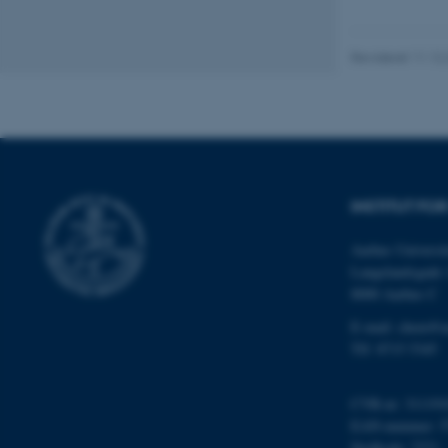
grundlæggende fu
cookies.
Revideret 11.12
Navn
be_typo_user
INSTITUT FOR
fe_typo_user
Aarhus Universit
Langelandsgade 
8000 Aarhus C
E-mail: chem@a
Tlf: 8715 5345
ASP.NET_SessionId
CVR-nr: 311191
EAN-nummer: 5
Stedkode: 7271