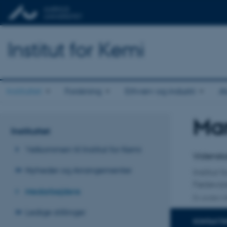
Institut for Kemi
Instituttet
Forskning
Erhverv og industri
A
Man
Titel
Instituttet
Primær 
Velkommen til Institut for Kemi
Videnska
Nyheder og Arrangementer
Institut 
Fødevar
Medarbejdere
En anden ti
Ledige stillinger
KONTAKTI