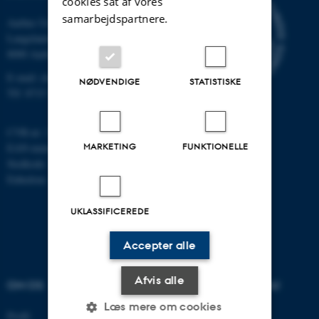
cookies sat af vores
samarbejdspartnere.
Aarhus Universitet
Langelandsgade 140
8000 Aarhus C
E-mail: chem@au.dk
NØDVENDIGE
STATISTISKE
Tlf: 8715 5345
CVR-nr: 31119103
MARKETING
FUNKTIONELLE
EAN-nummer: 5798000419902
Stedkode: 7271
Enhedsnr.: 5300
UKLASSIFICEREDE
Accepter alle
Afvis alle
OM OS
UDDANNELSER PÅ AU
Læs mere om cookies
Profil
Bachelor