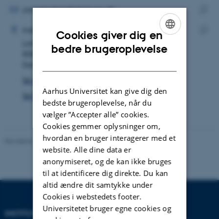
MAILADRESSE
yanyan.zhao@chem.au.dk
ADRESSE
Kopie
Yanyan Zhao
Institut for Kemi
Cookies giver dig en
maila
Langelandsgade 140
Kopie
ENGLISH
bedre brugeroplevelse
8000 Aarhus C
adres
DANISH
Danmark
Se på kort
Aarhus Universitet kan give dig den
Se Pure-profil
bedste brugeroplevelse, når du
vælger ”Accepter alle” cookies.
Cookies gemmer oplysninger om,
hvordan en bruger interagerer med et
Revideret 11.12.2023
-
Institut for Kemi
website. Alle dine data er
anonymiseret, og de kan ikke bruges
til at identificere dig direkte. Du kan
altid ændre dit samtykke under
Cookies i webstedets footer.
Universitetet bruger egne cookies og
INSTITUT FOR KEMI