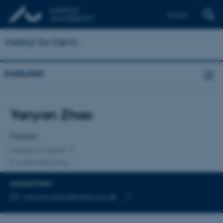
English
Institut for Kemi
Instituttet
Titel
Yanyan Zhao
Primær tilknytning
Postdoc
Institut for Kemi
En anden tilknytning
KONTAKTINFO
MAILADRESSE
yanyan.zhao@chem.au.dk
Kopier
mailadresse