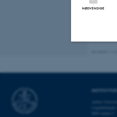
Fagf
NØDVENDIGE
Revideret 11.12
Nødvendige
Nødvendige cooki
grundlæggende fu
cookies.
INSTITUT FOR
Aarhus Universit
Langelandsgade 
Navn
8000 Aarhus C
be_typo_user