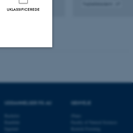
Fagfællebedømt
UKLASSIFICEREDE
gital
Digital
rsion
version
edhæftet
vedhæftet
Uklassificerede
ere nogle
rer uden disse
UDDANNELSER PÅ AU
GENVEJE
Bachelor
iNano
Kandidat
Faculty of Natural Sciences
Ingeniør
Kemisk Forening
 vores CMS-udbyder,