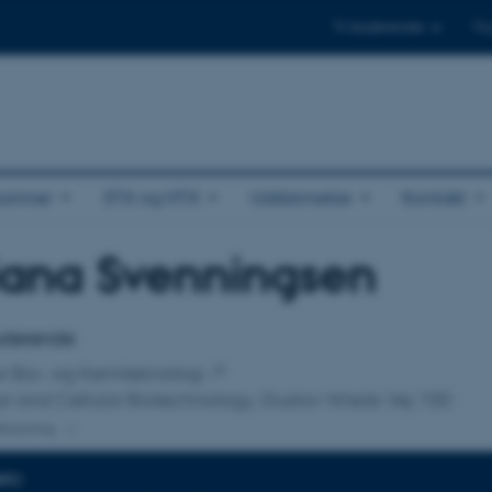
Til studerende
Til
lumner
STX og HTX
Uddannelse
Kontakt
iana Svenningsen
tilknytning
tuderende
 for Bio- og Kemiteknologi
r and Cellular Biotechnology, Gustav Wieds Vej 10D
lknytning
NFO