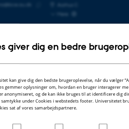
ana@bce.au.dk
SE
Aarhus C
Kopier
Mere
mailadresse
s giver dig en bedre brugerop
lgte publikationer
itet kan give dig den bedste brugeroplevelse, når du vælger ”A
KRIFTARTIKEL
TIDSSKRIFTARTIK
es gemmer oplysninger om, hvordan en bruger interagerer med
ynthesis, Structure, and
Evolution-Gu
er anonymiseret, og de kan ikke bruges til at identificere dig d
biotic Properties of Gelatinamin
Antimycobact
t samtykke under Cookies i webstedets footer. Universitetet br
 Triculamin-Like Lasso Peptide
Lasso Peptid
kies sat af vores samarbejdspartnere.
ningsen, T. +9.
Merrild, A. +3.
BioChem
Angewandte Chemi