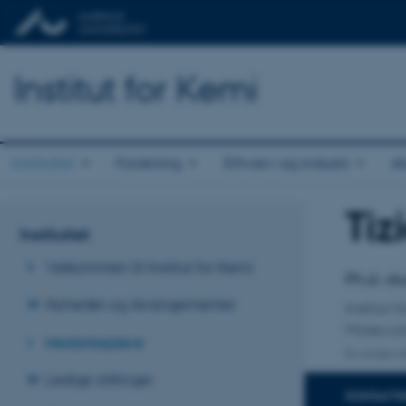
Institut for Kemi
Instituttet
Forskning
Erhverv og industri
A
Tiz
Titel
Instituttet
Primær 
Velkommen til Institut for Kemi
Ph.d.-s
Nyheder og Arrangementer
Institut
Molecula
Medarbejdere
En anden ti
Ledige stillinger
KONTAKTI