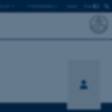
Find
 ph.d.er
Til medarbejdere
English