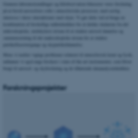
Gennem laboratoriemålinger og feltobservation fokuserer vores forskning
på at forstå aerosolvers rolle i atmosfæriske processer, med særlig
interesse i deres interaktioner med skyer. Vi gør dette ved at bruge en
kombination af forskellige måleteknikker for at dække skalaerne fra det
mikroskopiske, molekylære niveau til at studere aerosol dannelse og
sammensætning til det makroskopiske niveau for at studere
partikelfaseovergange og skypartikeldannelse.
Mens vi tackler vigtige problemer relateret til atmosfærisk kemi og fysik,
uddanner vi også unge forskere i state-of-the-art instrumenter, som bliver
brugt til aerosol- og skyforskning og de tilhørende dataanalyseteknikker.
Forskningsprojekter