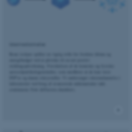
Iskernedannelse
Rene isskyer spiller en vigtig rolle for Jordens klima og
energibudget ved at påvirke til en net positiv
strålingspåvirkning. Forståelsen af de kemiske og fysiske
aerosolpartikelegenskaber, som medfører at de kan være
INP'er og danne iskrystaller. Vi undersøger iskernedannelse i
laboratoriet ved brug af avancerede målemetoder inkl.
continuous flow diffusion chambers.