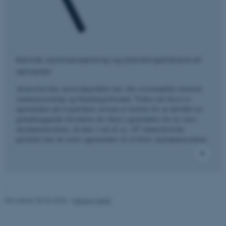
Navn
Udbyder / Domæne
be_typo_user
TYPO3 Association
.au.dk
Kemisk sammensætning og blandingstilstand af
aerosoler
fe_typo_user
Typo3 Association
.au.dk
Atmosfæriske aerosolpartikler har ofte en kompleks kemisk
sammensætning og blandingstilstand. Viden om disse to
egenskaber på et-partikels niveau er kritisk for at udvikle en
grundlæggende forståelse for deres egenskaber for at være
6
skydannelseskim, da kun 1 ud af ca. 10
atmosfæriske
partikler har de rettet egenskaber til at blive skydannelseskim.
Revideret 30.06.2026
-
Fabian Mahrt
ASP.NET_SessionId
Microsoft Corporation
.au.dk