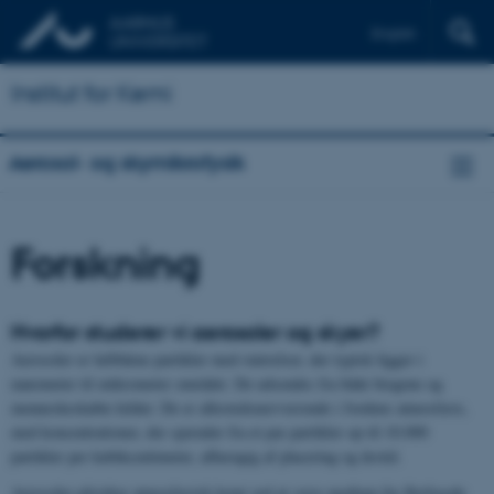
English
Institut for Kemi
Aerosol- og skymikrofysik
Forskning
Hvorfor studerer vi aerosoler og skyer?
Aerosoler er luftbårne partikler med størrelser, der typisk ligger i
nanometer til mikrometer området. De udsendes fra både biogene og
menneskeskabte kilder. De er allestedsnærværende i Jordens atmosfære,
med koncentrationer, der spænder fra et par partikler op til 10.000
partikler per kubikcentimeter, afhængig af placering og årstid.
Aerosoler påvirker atmosfærisk kemi ved at være medium for flerfasede