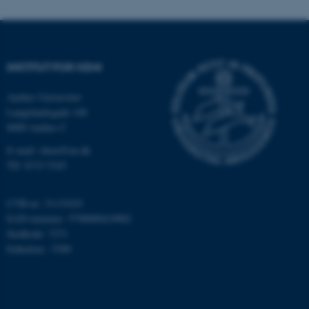
JSESSIONID
Oracle Corporation
INSTITUT FOR KEMI
.au.dk
Aarhus Universitet
Langelandsgade 140
8000 Aarhus C
ARRAffinity
Microsoft Corporation
.mitstudie.au.dk
E-mail: chem@au.dk
Tlf: 8715 5345
CVR-nr: 31119103
esctx
Microsoft Corporation
EAN-nummer: 5798000419902
.login.microsoftonline.com
Stedkode: 7271
fpc
Enhedsnr.: 5300
Microsoft Corporation
login.microsoftonline.com
__cf_bm
Cloudflare Inc.
.pure.au.dk