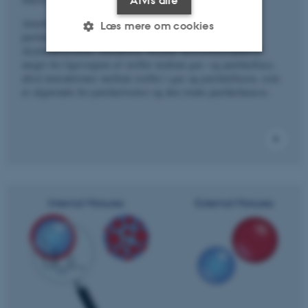
Afvis alle
Antallet og typen af faser har indflydelse på
Læs mere om cookies
partikelreaktivitet og deres egenskaber, for at blive
skydannelseskim. Derudover, betyder aerosolfaseopførsel
meget for ligevægten af stoffer mellem gas- og partikelfase,
altså interaktioner mellem stoffer i gas og partikelfasen, som
Nødvendige
Statistiske
Marketing
er afgørende for partikelvækst og den totale partikelmasse.
Funktionelle
Uklassificerede
Nødvendige cookies hjælper
med at gøre hjemmesiden
brugbar ved at aktivere nogle
grundlæggende funktioner
som navigation mm.
Hjemmesiden kan ikke
fungerer uden disse cookies.