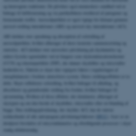
og heterogene reaktioner. De påvirker også menneskers sundhed ved at
bidrage til luftforurening og via partikelbåren overførsel af patogener og
forurenende stoffer. Aerosolpartikler er også vigtige for klimaet gennem
aerosol-stråling interaktioner (ARI) og aerosol-sky interaktioner (ACI).
ARI dækker over spredning og absorption af solstråling af
aerosolpartikler, hvilket afhænger af deres kemiske sammensætning og
størrelse. ACI dækker over aerosolers påvirkning på skydannelse og
mikro-fysiske egenskaber ved at fungere som skykondensationskerner
(CCN) og iskernepartikler (INP), der danner skydråber og iskrystaller
henholdsvis. Faktisk er skyer den vigtigste faktor i reguleringen af
energibalancen i Jordens atmosfære-system. Deres strålingseffekter er to-
delte: Skyer reflekterer solstråling, hvilket bidrager til afkøling, og
absorberer og genudsender stråling fra Jorden, hvilket bidrager til
opvarmning. Hvilken af disse effekter, der dominerer, afhænger af
skytypen og om den består af skydråber, iskrystaller eller en blanding af
begge. Den strålingspåvirkning, der skyldes ACI, har de største
usikkerheder af alle antropogene påvirkningsfaktorer (
IPCC
). Især er en
detaljeret forståelse af iskrystaldannelse og efterfølgende processer i skyer
stadig ufuldstændig.