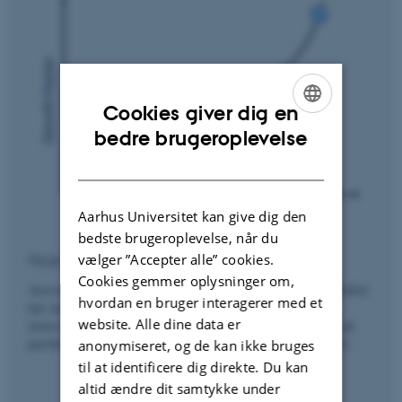
Cookies giver dig en
ENGLISH
bedre brugeroplevelse
DANISH
Aarhus Universitet kan give dig den
bedste brugeroplevelse, når du
vælger ”Accepter alle” cookies.
Hygroskope egenskaber af aerosoler
Cookies gemmer oplysninger om,
Aerosol hygroskopicitet, altså den interaktion aerosolpartikler
hvordan en bruger interagerer med et
har med omgivende vand, er en vigtig egenskab for
website. Alle dine data er
atmosfæriske aerosoler. Hygroskopicitet har indflydelse på
partiklernes vandindhold, som driver fx partikelreaktivitet.
anonymiseret, og de kan ikke bruges
til at identificere dig direkte. Du kan
altid ændre dit samtykke under