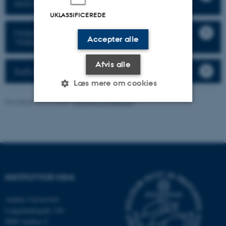
and interactions (Thibault Viennet)
UKLASSIFICEREDE
Molecular structures and dynamics (Thomas
Accepter alle
Vosegaard)
Afvis alle
SurfLab (Tobias Weidner)
Læs mere om cookies
Revideret 21.07.2026
-
Fie Noer Christensen
Nødvendige
Statistiske
Marketing
Funktionelle
Uklassificerede
INSTITUT FOR KEMI
Nødvendige cookies hjælper
med at gøre hjemmesiden
Aarhus Universitet
brugbar ved at aktivere nogle
Langelandsgade 140
grundlæggende funktioner
8000 Aarhus C