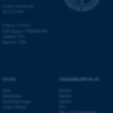
som navigation mm.
E-mail: chem@au.dk
Hjemmesiden kan ikke
Tlf: 8715 5345
fungerer uden disse cookies.
CVR-nr: 31119103
EAN-nummer: 5798000419902
Navn
Udbyder / Domæne
Stedkode: 7271
Enhedsnr.: 5300
be_typo_user
TYPO3 Association
.au.dk
fe_typo_user
Typo3 Association
.au.dk
OM OS
UDDANNELSER PÅ AU
Profil
Bachelor
Medarbejdere
Kandidat
Kontaktoplysninger
Ingeniør
Ledige stillinger
Ph.d.
Efter- og videreuddannelse