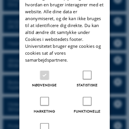
Elm)
hvordan en bruger interagerer med et
website. Alle dine data er
anonymiseret, og de kan ikke bruges
Analytical Chemistry of the Environment
til at identificere dig direkte. Du kan
(ACE) (Marianne Glasius)
altid ændre dit samtykke under
Cookies i webstedets footer.
Maarten Goesten
Universitetet bruger egne cookies og
cookies sat af vores
samarbejdspartnere.
Atmospheric Physical Chemistry (Merete
Bilde)
Biological solid-state NMR and
NØDVENDIGE
STATISTISKE
hyperpolarization (Niels Christian Nielsen)
Molecular Interactions Dynamics and
Simulation (Ove Christiansen)
MARKETING
FUNKTIONELLE
Protein regulation by NMR: disorder, dynamics,