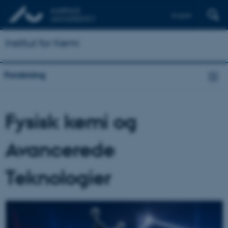
English
Institut for Kemi
Forskning
Fysisk kemi og
Avancerede
Teknologier