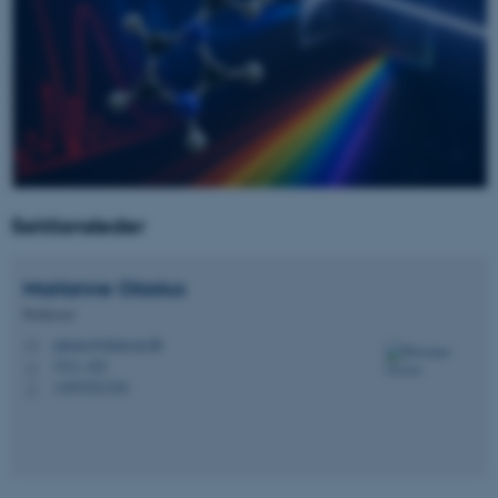
Sektionsleder
Marianne
Glasius
Professor
glasius@chem.au.dk
M
1511, 422
H
+4593521104
P