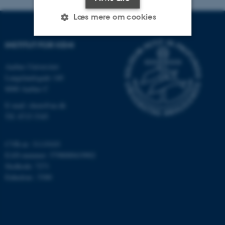
Læs mere om cookies
INSTITUT FOR KEMI
Nødvendige
Statistiske
Marketing
Aarhus Universitet
Funktionelle
Uklassificerede
Langelandsgade 140
8000 Aarhus C
E-mail: chem@au.dk
Nødvendige cookies hjælper
Tlf: 8715 5345
med at gøre hjemmesiden
brugbar ved at aktivere nogle
CVR-nr: 31119103
grundlæggende funktioner
EAN-nummer: 5798000419902
som navigation mm.
Stedkode: 7271
Hjemmesiden kan ikke
Enhedsnr.: 5300
fungerer uden disse cookies.