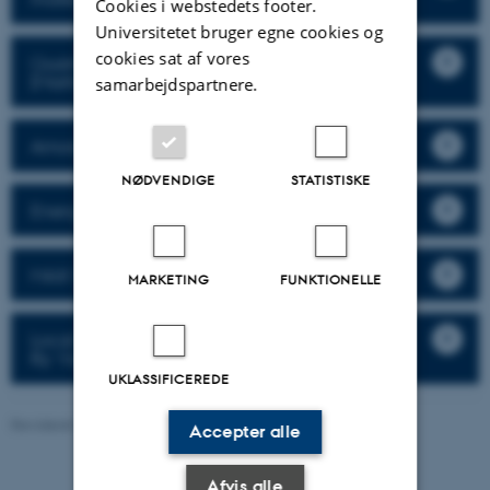
Cookies i webstedets footer.
Universitetet bruger egne cookies og
cookies sat af vores
Quantum Materials and Extreme Conditions
(Martin Bremholm)
samarbejdspartnere.
Amorphous Materials Laboratory (Shuai Wei)
NØDVENDIGE
STATISTISKE
Energy Materials (Torben René Jensen)
MAX IV
MARKETING
FUNKTIONELLE
Local Structure of Functional Materials (Mads
Ry Vogel Jørgensen)
UKLASSIFICEREDE
Revideret 21.07.2026
-
Fie Noer Christensen
Accepter alle
Afvis alle