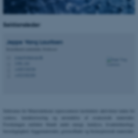
Sektionsleder
Jeppe Vang
Lauritsen
Konstitueret centerleder, Professor
jvang@chem.au.dk
M
1590, 242
H
+4587156728
P
+4523382369
P
Sektionen for Materialekemi repræsenterer instituttets aktiviteter inden for
syntese, karakterisering og anvendelse af avancerede materialer.
Forskningen omfatter blandt andet energi, katalyse, kvanteteknologi,
bæredygtighed, byggematerialer, grænseflader og bioinspirerede materialer.