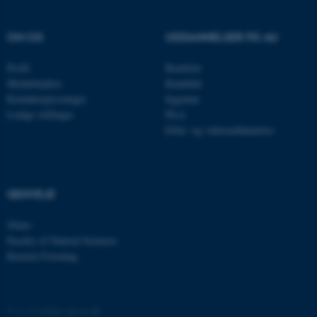
Navn
Udbyder / Domæne
be_typo_user
TYPO3 Association
OM OS
UDDANNELSER PÅ AU
.au.dk
Profil
Bachelor
Medarbejdere
Kandidat
Kontaktoplysninger
Ingeniør
fe_typo_user
Typo3 Association
.au.dk
Ledige stillinger
Ph.d.
Efter- og videreuddannelse
GENVEJE
iNano
Faculty of Natural Sciences
Kemisk Forening
ASP.NET_SessionId
Microsoft Corporation
.au.dk
©
—
Cookies på au.dk