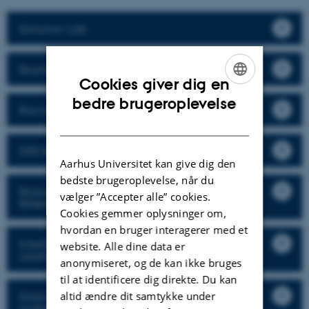
Simonov Lab
Brummerstedt Iversen Group
Cookies giver dig en
ENGLISH
bedre brugeroplevelse
Ravnsbæk Group
DANISH
DISORDER Group (Espen Drath Bøjesen)
Aarhus Universitet kan give dig den
bedste brugeroplevelse, når du
Biological and Bioinspired Materials (Henrik
vælger ”Accepter alle” cookies.
Birkedal)
Cookies gemmer oplysninger om,
hvordan en bruger interagerer med et
Interfaces and Catalysis Group (Jeppe Vang
website. Alle dine data er
Lauritsen)
anonymiseret, og de kan ikke bruges
til at identificere dig direkte. Du kan
altid ændre dit samtykke under
Solid-state NMR in inorganic chemistry and
materials science (Jørgen Skibsted)