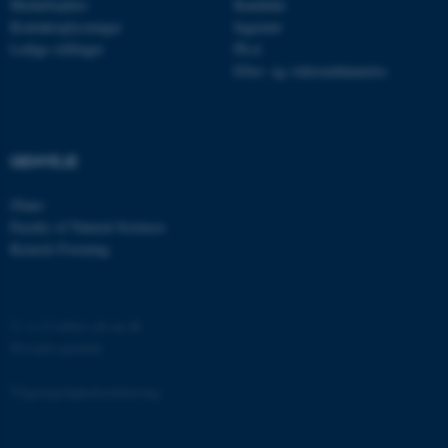
Medarbejdere
Kandidat
Kontaktoplysninger
Ingeniør
Ledige stillinger
Ph.d.
Efter- og videreuddannelse
fe_typo_user
Typo3 Association
.au.dk
GENVEJE
iNano
Faculty of Natural Sciences
Kemisk Forening
©
—
Cookies på au.dk
Privatlivspolitik
ASP.NET_SessionId
Microsoft Corporation
.au.dk
Tilgængelighedserklæring