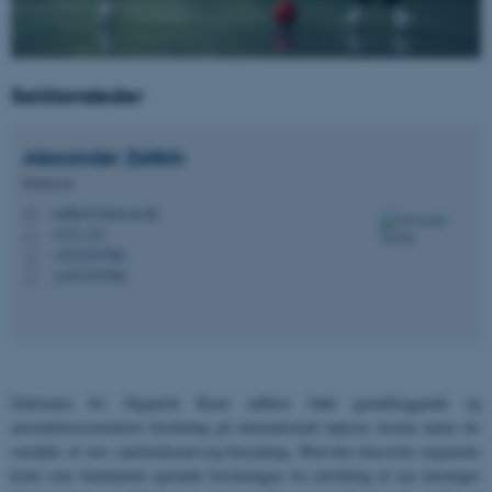
Sektionsleder
Alexander
Zelikin
Professor
zelikin@chem.au.dk
M
1512, 421
H
+4523297986
P
+4523297986
P
Sektionen for Organisk Kemi
udfører både grundlæggende og
anvendelsesorienteret forskning på internationalt højeste niveau inden for
områder af stor samfundsmæssig betydning. Med den klassiske organiske
kemi som fundament spænder forskningen fra udvikling af nye løsninger