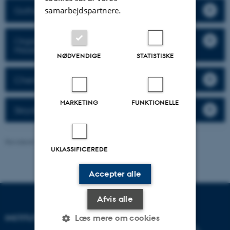
Gothelf Lab
samarbejdspartnere.
Organic Synthesis and Biocatalysis (Nicole
Hauser)
NØDVENDIGE
STATISTISKE
Chemical Biology Lab (Thomas Poulsen)
MARKETING
FUNKTIONELLE
Skrydstrup Group
Revideret 22.07.2026
-
Fie Noer Christensen
UKLASSIFICEREDE
Accepter alle
Afvis alle
INSTITUT FOR KEMI
Læs mere om cookies