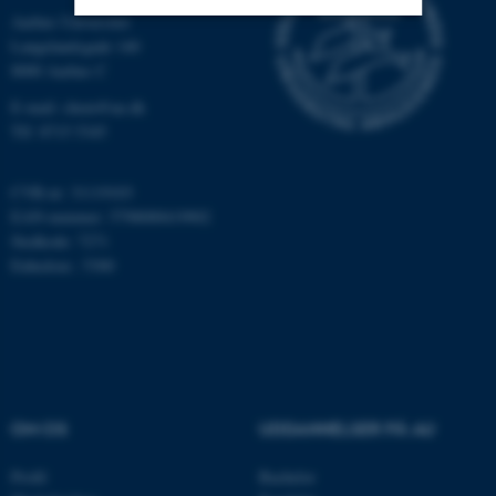
Aarhus Universitet
Langelandsgade 140
Nødvendige
Statistiske
Marketing
8000 Aarhus C
Funktionelle
Uklassificerede
E-mail: chem@au.dk
Tlf: 8715 5345
CVR-nr: 31119103
Nødvendige cookies hjælper
EAN-nummer: 5798000419902
med at gøre hjemmesiden
Stedkode: 7271
brugbar ved at aktivere nogle
Enhedsnr.: 5300
grundlæggende funktioner
som navigation mm.
Hjemmesiden kan ikke
fungerer uden disse cookies.
OM OS
UDDANNELSER PÅ AU
Navn
Udbyder / Domæne
Profil
Bachelor
be_typo_user
TYPO3 Association
.au.dk