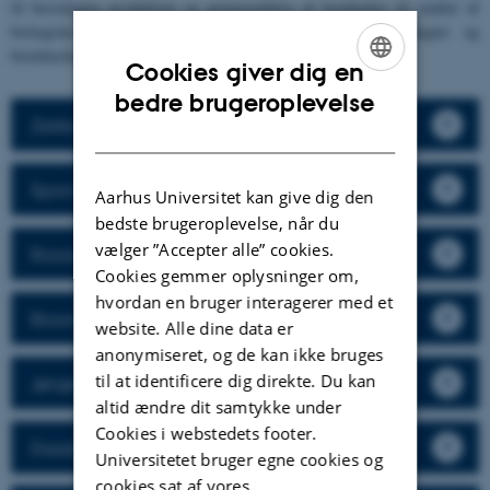
til bæredygtig produktion og genanvendelse af kemikalier til studier af
biologiske mekanismer samt design af terapeutiske strategier og
bioteknologiske løsninger.
Cookies giver dig en
ENGLISH
bedre brugeroplevelse
Zelikin Lab
DANISH
Spormann Group
Aarhus Universitet kan give dig den
bedste brugeroplevelse, når du
vælger ”Accepter alle” cookies.
Rosas-Hernández Group
Cookies gemmer oplysninger om,
hvordan en bruger interagerer med et
Bioorganic Chemistry (Henrik Helligsø)
website. Alle dine data er
anonymiseret, og de kan ikke bruges
til at identificere dig direkte. Du kan
Jørgensen Group
altid ændre dit samtykke under
Cookies i webstedets footer.
Daasbjerg Group
Universitetet bruger egne cookies og
cookies sat af vores