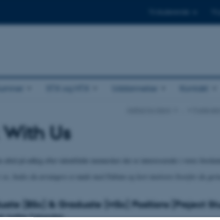
Til studerende
Til
lumner
STX og HTX
Uddannelse
Kontakt
Institut for Kemi
…
Fysisk k
 With Us
m altid på udkig efter talentfulde mennesker der er interesserede i vores forskn
 os, bedes du arrangere et møde med Fabian og kort motivere hvorfor du gerne
ate (BSc) & Graduate (MSc) Positions (Project St
å Aarhus Universitet: