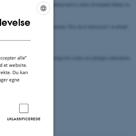
 du er interesseret i at arbejde sammen med os, bedes du kontakte Fabian via
komne.
levelse
ENGLISH
 forskellige finansieringsinstrumenter. Hvis du er interesseret i at arbejde
DANISH
ccepter alle”
 personer, der er anført i jobopslaget for at høre om yderligere information.
 et website.
irekte. Du kan
uger egne
UKLASSIFICEREDE