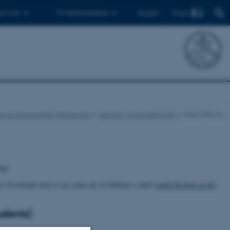
Find
 ph.d.er
Til medarbejdere
English
emi og Avancerede Teknologier
Aerosol- og skymikrofysik
Work With Us
ing!
 vil arbejde med os og sende det til Fabians e-mail (
mahrt@chem.au.dk
).
udents)