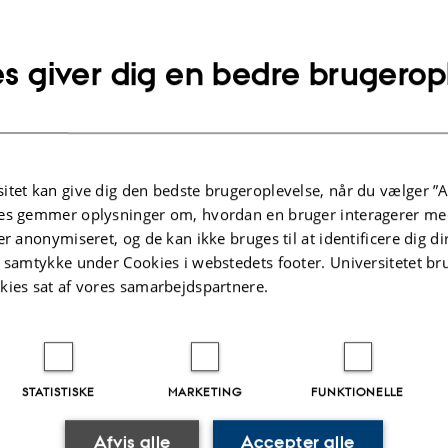
ger til rådighed for både kandidat- og bachelorstuderende hvert semester. Hvis
lorprojekter, kemisk projekt (5, 10 og 20 ECTS) og kandidatprojekter er vel
s giver dig en bedre brugerop
le studerende:
r at være vært for studerende til forskningsophold og projektarbejde. Der findes
, bedes du kontakte Fabian via e-mail.
ostdoc-stillinger
itet kan give dig den bedste brugeroplevelse, når du vælger ”A
 ph.d.- og postdoc-stillinger opslås offentligt
her
og/eller
her
. Kontakt gerne de
es gemmer oplysninger om, hvordan en bruger interagerer med
ndre muligheder for at arbejde med os, bedes du kontakte Fabian via e-mail.
er anonymiseret, og de kan ikke bruges til at identificere dig d
t samtykke under Cookies i webstedets footer. Universitetet br
oplysninger og relevante links:
kies sat af vores samarbejdspartnere.
 Center at Aarhus University
e i Aarhus
Institut for Kemi
 Institut for Kemi
STATISTISKE
MARKETING
FUNKTIONELLE
på Institut for Kemi
Afvis alle
Accepter alle