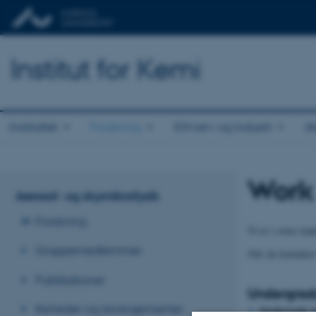
Institut for Kemi
Instituttet
Forskning
Erhverv og industri
A
Work
Aerosol- og skymikrofysik
Forskning
Vi er i vores tea
Gruppemedlemmer
Når du kontakter
Publikationer
Undergradu
Nyheder og Arrangementer
Studerende p