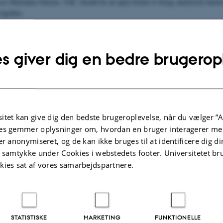
sor Marianne Glasius. FAC should be an open forum to bring analytical chemi
together.
is simple: to build a strong community where ideas, questions, and experience
, institutions, and industry. In FAC, we believe that progress happens when p
ctives come together over shared challenges, new technologies, and a common c
s giver dig en bedre brugerop
hemistry can make a difference.
ct, share knowledge, and help shape a vibrant network where innovation grows
ngs
itet kan give dig den bedste brugeroplevelse, når du vælger ”A
es gemmer oplysninger om, hvordan en bruger interagerer med
is, FAC arranges a meeting where the community meets up to present, discuss 
stry.
er anonymiseret, og de kan ikke bruges til at identificere dig d
t samtykke under Cookies i webstedets footer. Universitetet br
ng 2025 - October 29, 2025
kies sat af vores samarbejdspartnere.
g Committee
s
Anders Honoré
Mogens Johanse
STATISTISKE
MARKETING
FUNKTIONELLE
sor, PhD
Senior Scientist, PhD
Professor, PhD