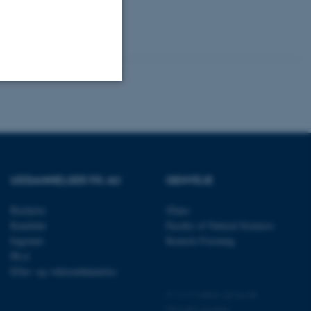
orensic Medicine
ty
Uklassificerede
ere nogle
UDDANNELSER PÅ AU
GENVEJE
rer uden disse
Bachelor
iNano
Kandidat
Faculty of Natural Sciences
Ingeniør
Kemisk Forening
Ph.d.
Efter- og videreuddannelse
 vores CMS-udbyder,
identificere en backend-
©
—
Cookies på au.dk
bruger er logget ind i
Privatlivspolitik