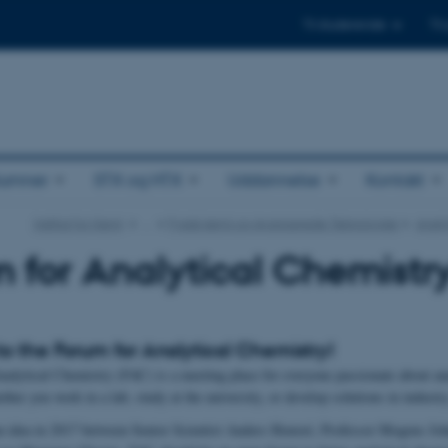
Til studerende
Til
lumner
STX og HTX
Uddannelse
Kontakt
Institut for Kemi
…
Fysisk kemi og Avancerede Teknologier
Analy
 for Analytical Chemistr
 the Forum for Analytical Chemistry!
alytical Chemistry (FAC) is a meeting place for everyone passionate about ana
er you work in a lab, study at the university, or develop solutions in industry
n idea in 2017 between Senior Scientist Anders Honoré, Professor Mogens Jo