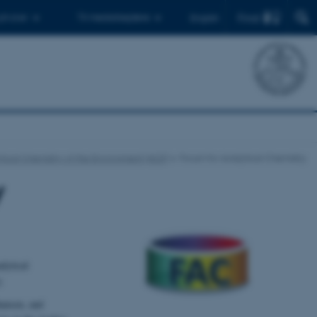
Find
 ph.d.er
Til medarbejdere
English
tical Chemistry of the Environment (ACE)
Forum for Analytical Chemistry
y
lytical
.
hansen, and