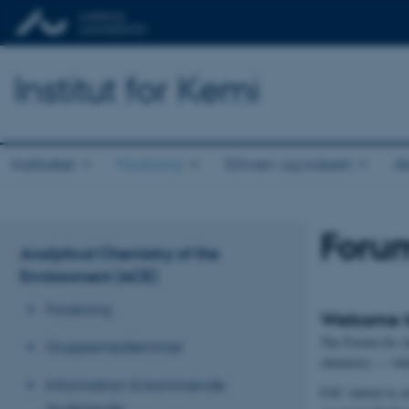
Institut for Kemi
Instituttet
Forskning
Erhverv og industri
A
Forum
Analytical Chemistry of the
Environment (ACE)
Forskning
Welcome to
The Forum for An
Gruppemedlemmer
chemistry — wheth
Information til kommende
FAC started as a
studerende