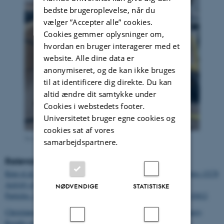
bedste brugeroplevelse, når du
vælger ”Accepter alle” cookies.
Cookies gemmer oplysninger om,
hvordan en bruger interagerer med et
website. Alle dine data er
anonymiseret, og de kan ikke bruges
til at identificere dig direkte. Du kan
altid ændre dit samtykke under
Cookies i webstedets footer.
Universitetet bruger egne cookies og
cookies sat af vores
Sea spray tanken AEGOR.
samarbejdspartnere.
Relevante publikationer
King et al. (2012), Investigating Primary Marine Aerosol Properties: CCN
Activity of Sea Salt and Mixed Inorganic–Organic
NØDVENDIGE
STATISTISKE
Particles. Environmental Science & Technology 46 (19), 10405-10412
Christiansen et al. (2019), Sea Spray Aerosol Formation: Laboratory
Results on the Role of Air Entrainment, Water Temperature, and