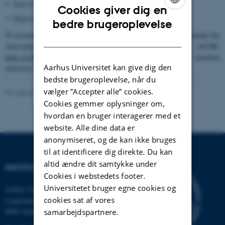
Save raw output (.log) files of published data.
Cookies giver dig en
Deposit the data in relevant repositories.
ENGLISH
bedre brugeroplevelse
To accommodate this philosophy we continuously maintain and update the
DANISH
Atmospheric Cluster DataBase (ACDB,
https://github.com/elmjonas/ACDB
) to allow easy access to quantum
Aarhus Universitet kan give dig den
chemical data sets of atmospherically relevant clusters.
bedste brugeroplevelse, når du
vælger ”Accepter alle” cookies.
Revideret 30.06.2026
-
Jonas Elm
Cookies gemmer oplysninger om,
hvordan en bruger interagerer med et
website. Alle dine data er
anonymiseret, og de kan ikke bruges
til at identificere dig direkte. Du kan
altid ændre dit samtykke under
INSTITUT FOR KEMI
Cookies i webstedets footer.
Universitetet bruger egne cookies og
Aarhus Universitet
cookies sat af vores
Langelandsgade 140
8000 Aarhus C
samarbejdspartnere.