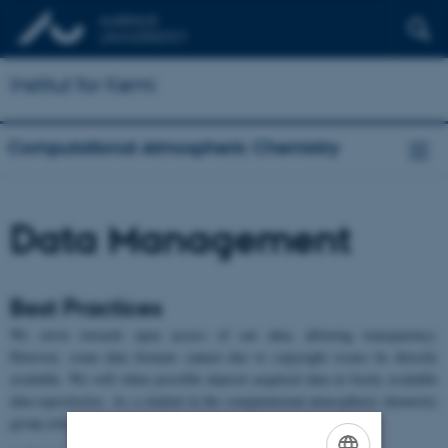
Institut for Kemi
Computational Atmospheric Chemistry
Data Management
Best Practices
We strive towards open access of our data, allowing transparency.
However, some data formats cannot due to copyright issues be directly
available. We will when possible deposit acquired data in freely available
data repositories. As a student in the computational atmospheric chemistry
group you are required to: