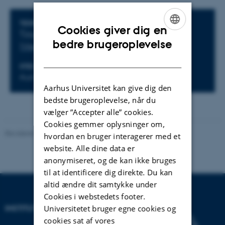
Oplysninger om arrangementet
TIDSPUNKT
Cookies giver dig en
Tirsdag 16. juni 2026,
kl. 13:00 - 15:00
ENGLISH
bedre brugeroplevelse
Tilføj til kalender
DANISH
STED
Aud VI
Aarhus Universitet kan give dig den
bedste brugeroplevelse, når du
vælger ”Accepter alle” cookies.
Cookies gemmer oplysninger om,
Revideret 04.08.2026
-
Institut for Kemi
hvordan en bruger interagerer med et
website. Alle dine data er
anonymiseret, og de kan ikke bruges
til at identificere dig direkte. Du kan
altid ændre dit samtykke under
Cookies i webstedets footer.
INSTITUT FOR KEMI
Universitetet bruger egne cookies og
cookies sat af vores