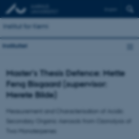
English
Institut for Kemi
Instituttet
Master's Thesis Defence: Mette
Feng Bisgaard (supervisor:
Merete Bilde)
Measurement and Characterisation of Acidic
Secondary Organic Aerosols from Ozonolysis of
Two Monoterpenes