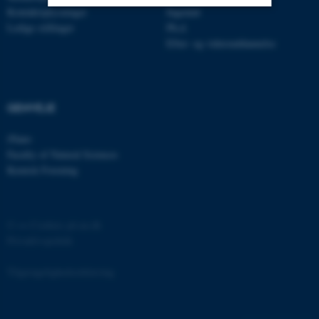
Kontaktoplysninger
Ingeniør
Ledige stillinger
Ph.d.
Nødvendige
Statistiske
Marketing
Efter- og videreuddannelse
Funktionelle
Uklassificerede
GENVEJE
Nødvendige cookies hjælper
med at gøre hjemmesiden
iNano
brugbar ved at aktivere nogle
Faculty of Natural Sciences
Kemisk Forening
grundlæggende funktioner
som navigation mm.
Hjemmesiden kan ikke
fungerer uden disse cookies.
©
—
Cookies på au.dk
Privatlivspolitik
Tilgængelighedserklæring
Navn
Udbyder / Domæne
be_typo_user
TYPO3 Association
.au.dk
13095 / i31