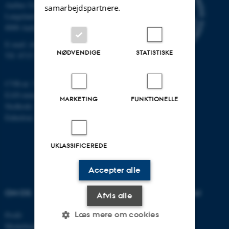
Aarhus Universitet
samarbejdspartnere.
Langelandsgade 140
8000 Aarhus C
E-mail: chem@au.dk
NØDVENDIGE
STATISTISKE
Tlf: 8715 5345
CVR-nr: 31119103
EAN-nummer: 5798000419902
MARKETING
FUNKTIONELLE
Stedkode: 7271
Enhedsnr.: 5300
UKLASSIFICEREDE
Accepter alle
OM OS
UDDANNELSER PÅ AU
Afvis alle
Læs mere om cookies
Profil
Bachelor
Medarbejdere
Kandidat