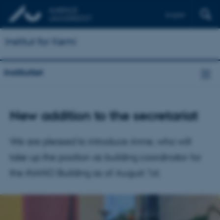
English
Institut for Kemi
Instituttet
New addition to the secretariat
We are pleased to introduce Anne, who will
take up the position as building coordinator for
the iNANO Building as of August 1st.