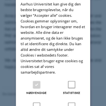
Aarhus Universitet kan give dig den
transition into her new role.
bedste brugeroplevelse, når du
vælger ”Accepter alle” cookies.
Anne joins us from a position as business consultant and
Cookies gemmer oplysninger om,
administrative manager at Aarhus University, where she
hvordan en bruger interagerer med et
has worked with IT support and administration within the
website. Alle dine data er
PhD area. She brings solid experience in coordination,
anonymiseret, og de kan ikke bruges
administrative processes, and cross-organisational
til at identificere dig direkte. Du kan
collaboration.
altid ændre dit samtykke under
Cookies i webstedets footer.
We very much look forward to working with Anne and
Universitetet bruger egne cookies og
cookies sat af vores
hope you will give her a warm welcome.
samarbejdspartnere.
NØDVENDIGE
STATISTISKE
Revideret 04.08.2026
-
Institut for Kemi