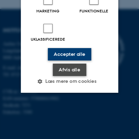
MARKETING
FUNKTIONELLE
INSTITUT FOR KEMI
UKLASSIFICEREDE
Aarhus Universitet
Langelandsgade 140
Accepter alle
8000 Aarhus C
E-mail: chem@au.dk
Afvis alle
Tlf: 8715 5345
Læs mere om cookies
CVR-nr: 31119103
EAN-nummer: 5798000419902
Nødvendige
Statistiske
Marketing
Stedkode: 7271
Enhedsnr.: 5300
Funktionelle
Uklassificerede