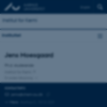
English
Institut for Kemi
Instituttet
Titel
Jens Moesgaard
Primær tilknytning
Ph.d.-studerende
Institut for Kemi
En anden tilknytning
KONTAKTINFO
MAILADRESSE
jemo@chem.au.dk
Kopier
Mere
Aarhus C, 1512-223
mailadresse