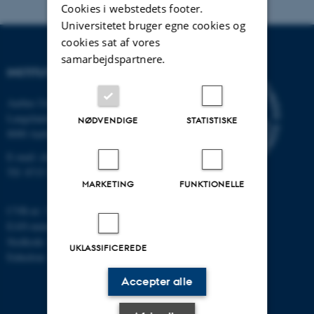
Cookies i webstedets footer.
Universitetet bruger egne cookies og
cookies sat af vores
samarbejdspartnere.
INSTITUT FOR KEMI
Aarhus Universitet
Langelandsgade 140
NØDVENDIGE
STATISTISKE
8000 Aarhus C
E-mail: chem@au.dk
Tlf: 8715 5345
MARKETING
FUNKTIONELLE
CVR-nr: 31119103
EAN-nummer: 5798000419902
Stedkode: 7271
UKLASSIFICEREDE
Enhedsnr.: 5300
Accepter alle