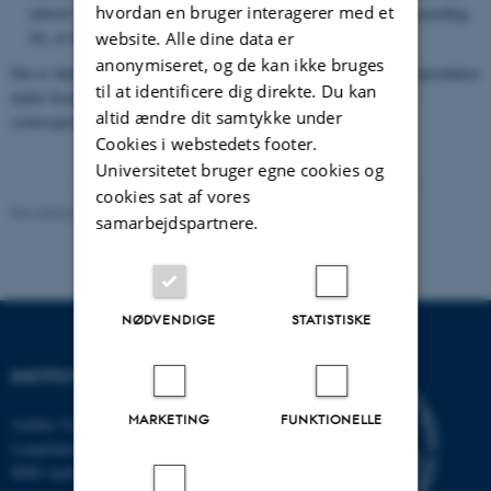
hvordan en bruger interagerer med et
naboer i molekylet, hvilket, når alt information samles, giver grundlag
for, at man kan stykke hele strukturen af molekylet sammen.
website. Alle dine data er
anonymiseret, og de kan ikke bruges
Det er ikke muligt at få optaget NMR/IR-spektre på jeres synteseprodukter
til at identificere dig direkte. Du kan
under besøget, men vi vil i modulet udlevere spektre på tidligere
altid ændre dit samtykke under
synteseprodukter.
Cookies i webstedets footer.
Universitetet bruger egne cookies og
cookies sat af vores
Revideret 18.05.2026
-
Fie Noer Christensen
samarbejdspartnere.
NØDVENDIGE
STATISTISKE
INSTITUT FOR KEMI
MARKETING
FUNKTIONELLE
Aarhus Universitet
Langelandsgade 140
8000 Aarhus C