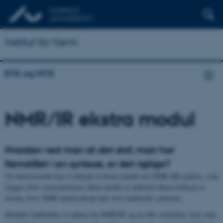
Institut for Kemi
STX og HTX
NMR/IR ekstra modul
Hvordan ved man at det stof, man har
fremstillet i en syntese, er det rigtige?
Til interesserede kan vi tilbyde et ekstra modul om NMR-/IR-spektre, som
lægges efter synteseøvelsen. Dette modul er målrettet Kemi-hold på A-
niveau, hvor NMR-spektroskopi kan være indeholdt i pensum.
Modulet indeholder et oplæg om NMR/IR og en lille workshop, hvor man