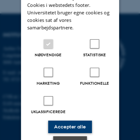
Cookies i webstedets footer.
Universitetet bruger egne cookies og
cookies sat af vores
samarbejdspartnere.
INSTITUT FOR KEMI
Aarhus Universitet
Langelandsgade 140
NØDVENDIGE
STATISTISKE
8000 Aarhus C
E-mail: chem@au.dk
Tlf: 8715 5345
MARKETING
FUNKTIONELLE
CVR-nr: 31119103
EAN-nummer: 5798000419902
Stedkode: 7271
UKLASSIFICEREDE
Enhedsnr.: 5300
Accepter alle