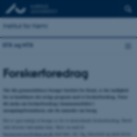
Institut for Kemi
STX og HTX
Forskerforedrag
Når din gymnasieklasse besøger Institut for Kemi, er der mulighed
for at kombinere det øvrige program med et forskerforedrag. Noter
dit ønske om forskerforedrag i kommentarfeltet i
ansøgningsformularen, når du anmoder om besøg.
Det er også muligt at besøge os for et alenestående forskerforedrag. Hertil
skal afsættes halvanden time. Skriv en mail til
besoegsservice@chem.au.dk
med dato, tid, fag, klassetrin og antal elever.