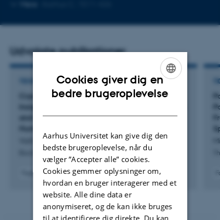
Kopier
Mere
Aarhus C, 1511-426
mailadresse
Udvalgte publikationer
Cookies giver dig en
TIDSSKRIFTARTIKEL
TI
ENGLISH
bedre brugeroplevelse
Cryo-Electron Microscopy Provides Mechanistic
P
DANISH
Insights into Solution-Dependent Polymorphism
P
and Cross-Aggregation Phenomena of the
F
Human and Rat Islet Amyloid Polypeptides
S
Aarhus Universitet kan give dig den
Valli, D. +7.
Mi
bedste brugeroplevelse, når du
Biochemistry
Th
vælger ”Accepter alle” cookies.
Cookies gemmer oplysninger om,
Fagfællebedømt
F
hvordan en bruger interagerer med et
Digital
version
website. Alle dine data er
vedhæftet
anonymiseret, og de kan ikke bruges
til at identificere dig direkte. Du kan