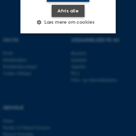
Afvis alle
Læs mere om cookies
OM OS
UDDANNELSER PÅ AU
Nødvendige
Statistiske
Marketing
Profil
Bachelor
Funktionelle
Uklassificerede
Medarbejdere
Kandidat
Kontaktoplysninger
Ingeniør
Ledige stillinger
Ph.d.
Efter- og videreuddannelse
Nødvendige cookies hjælper
med at gøre hjemmesiden
brugbar ved at aktivere nogle
grundlæggende funktioner
GENVEJE
som navigation mm.
Hjemmesiden kan ikke
iNano
fungerer uden disse cookies.
Faculty of Natural Sciences
Kemisk Forening