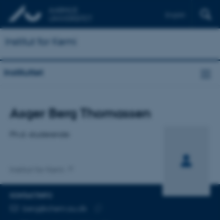
English
Institut for Kemi
Instituttet
Titel
Asger Berg Thomassen
Primær tilknytning
Ph.d.-studerende
Institut for Kemi
KONTAKTINFO
MAILADRESSE
berg@chem.au.dk