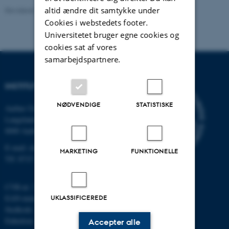
altid ændre dit samtykke under
Revideret 11.12.2023
-
Institut for Kemi
Cookies i webstedets footer.
Universitetet bruger egne cookies og
cookies sat af vores
samarbejdspartnere.
INSTITUT FOR KEMI
NØDVENDIGE
STATISTISKE
Aarhus Universitet
Langelandsgade 140
8000 Aarhus C
E-mail: chem@au.dk
MARKETING
FUNKTIONELLE
Tlf: 8715 5345
CVR-nr: 31119103
UKLASSIFICEREDE
EAN-nummer: 5798000419902
Stedkode: 7271
Enhedsnr.: 5300
Accepter alle