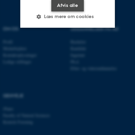
Afvis alle
Læs mere om cookies
OM OS
UDDANNELSER PÅ AU
Nødvendige
Statistiske
Marketing
Profil
Bachelor
Medarbejdere
Kandidat
Funktionelle
Uklassificerede
Kontaktoplysninger
Ingeniør
Ledige stillinger
Ph.d.
Efter- og videreuddannelse
Nødvendige cookies hjælper
med at gøre hjemmesiden
brugbar ved at aktivere nogle
GENVEJE
grundlæggende funktioner
som navigation mm.
iNano
Hjemmesiden kan ikke
Faculty of Natural Sciences
fungerer uden disse cookies.
Kemisk Forening