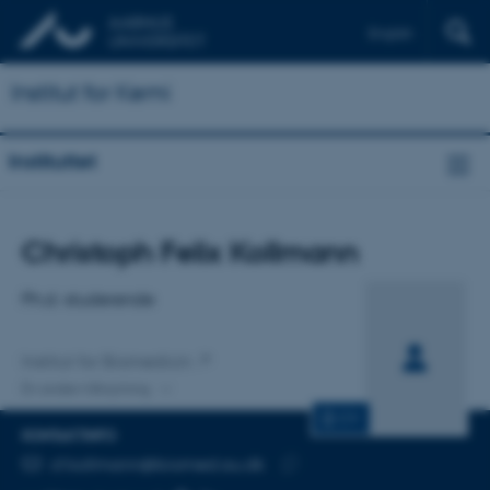
English
Institut for Kemi
Instituttet
Titel
Christoph Felix Kollmann
Primær tilknytning
Ph.d.-studerende
Institut for Biomedicin
En anden tilknytning
CV
KONTAKTINFO
MAILADRESSE
cf.kollmann@biomed.au.dk