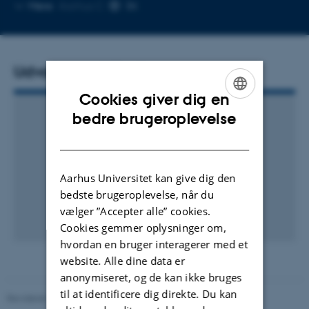
Kopier
Mere
Aarhus C
mailadresse
Udvalgte publikationer
Cookies giver dig en
ENGLISH
bedre brugeroplevelse
DANISH
Aarhus Universitet kan give dig den
bedste brugeroplevelse, når du
vælger ”Accepter alle” cookies.
Cookies gemmer oplysninger om,
hvordan en bruger interagerer med et
website. Alle dine data er
anonymiseret, og de kan ikke bruges
til at identificere dig direkte. Du kan
Revideret 11.12.2023
-
Institut for Kemi