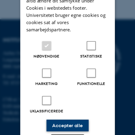
altid ændre dit samtykke under
Cookies i webstedets footer.
Universitetet bruger egne cookies og
cookies sat af vores
samarbejdspartnere.
INSTITUT FOR KEMI
Aarhus Universitet
NØDVENDIGE
STATISTISKE
Langelandsgade 140
8000 Aarhus C
E-mail: chem@au.dk
Tlf: 8715 5345
MARKETING
FUNKTIONELLE
CVR-nr: 31119103
EAN-nummer: 5798000419902
UKLASSIFICEREDE
Stedkode: 7271
Enhedsnr.: 5300
Accepter alle