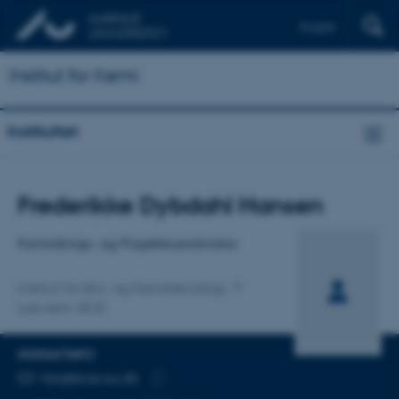
English
Institut for Kemi
Instituttet
Titel
Frederikke Dybdahl Hansen
Primær tilknytning
Formidlings- og Projektkoordinator
Institut for Bio- og Kemiteknologi
Lab.tech. BCE
KONTAKTINFO
MAILADRESSE
fda@bce.au.dk