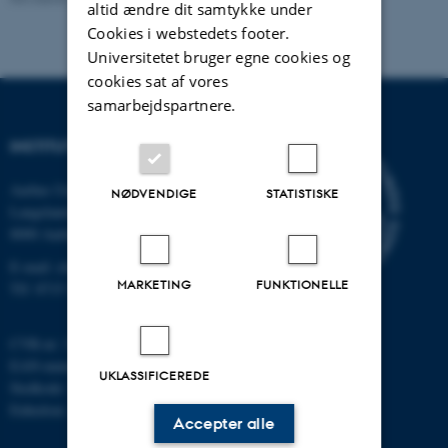
altid ændre dit samtykke under
Cookies i webstedets footer.
Universitetet bruger egne cookies og
cookies sat af vores
samarbejdspartnere.
INSTITUT FOR KEMI
Aarhus Universitet
NØDVENDIGE
STATISTISKE
Langelandsgade 140
8000 Aarhus C
E-mail: chem@au.dk
MARKETING
FUNKTIONELLE
Tlf: 8715 5345
CVR-nr: 31119103
EAN-nummer: 5798000419902
UKLASSIFICEREDE
Stedkode: 7271
Enhedsnr.: 5300
Accepter alle