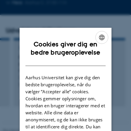
Kopier
Mere
Aarhus C, 3130-114
mailadresse
Udvalgte publikationer
Cookies giver dig en
TIDSSKRIFTARTIKEL
ENGLISH
bedre brugeroplevelse
Expanding the antibacterial selectivity of
DANISH
polyether ionophore antibiotics through
diversity-focused semisynthesis
Aarhus Universitet kan give dig den
Lin, S. +10.
bedste brugeroplevelse, når du
Nature Chemistry
vælger ”Accepter alle” cookies.
Fagfællebedømt
Cookies gemmer oplysninger om,
Digital
hvordan en bruger interagerer med et
version
website. Alle dine data er
vedhæftet
anonymiseret, og de kan ikke bruges
til at identificere dig direkte. Du kan
Revideret 11.12.2023
-
Institut for Kemi