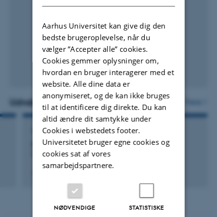
Aarhus Universitet kan give dig den
bedste brugeroplevelse, når du
vælger ”Accepter alle” cookies.
Cookies gemmer oplysninger om,
hvordan en bruger interagerer med et
website. Alle dine data er
anonymiseret, og de kan ikke bruges
Udvalgte aktiviteter
Flere
til at identificere dig direkte. Du kan
altid ændre dit samtykke under
Cookies i webstedets footer.
MEDLEM AF BEDØMMELSESUDVALG
Universitetet bruger egne cookies og
ph.d. opponent, Trondheim, Norway
cookies sat af vores
(Begivenhed)
samarbejdspartnere.
27. januar 2017
NØDVENDIGE
STATISTISKE