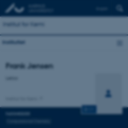
English
Institut for Kemi
Instituttet
Titel
Frank Jensen
Primær tilknytning
Lektor
Institut for Kemi
CV
FAGOMRÅDER
Computational Chemistry