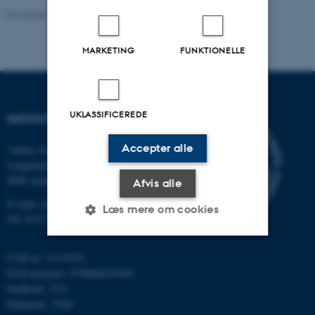
Revideret 11.12.2023
-
Institut for Kemi
MARKETING
FUNKTIONELLE
UKLASSIFICEREDE
INSTITUT FOR KEMI
Accepter alle
Aarhus Universitet
Langelandsgade 140
8000 Aarhus C
Afvis alle
E-mail: chem@au.dk
Læs mere om cookies
Tlf: 8715 5345
CVR-nr: 31119103
Nødvendige
Statistiske
Marketing
EAN-nummer: 5798000419902
Funktionelle
Uklassificerede
Stedkode: 7271
Enhedsnr.: 5300