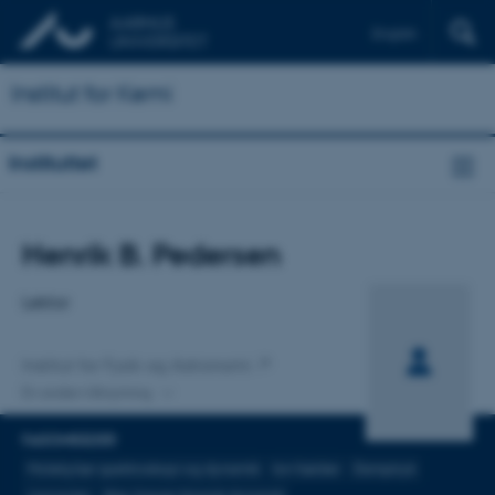
English
Institut for Kemi
Instituttet
Titel
Henrik B. Pedersen
Primær tilknytning
Lektor
Institut for Fysik og Astronomi
En anden tilknytning
FAGOMRÅDER
Molekylær spektroskopi og dynamik
Ion fælder
Damptryk