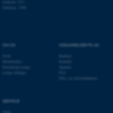
Stedkode: 7271
Enhedsnr.: 5300
Navn
Udbyder / Domæne
be_typo_user
TYPO3 Association
.au.dk
OM OS
UDDANNELSER PÅ AU
fe_typo_user
Typo3 Association
.au.dk
Profil
Bachelor
Medarbejdere
Kandidat
Kontaktoplysninger
Ingeniør
Ledige stillinger
Ph.d.
Efter- og videreuddannelse
GENVEJE
iNano