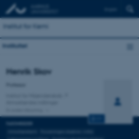
English
Institut for Kemi
Instituttet
Titel
Henrik Skov
Primær tilknytning
Professor
Institut for Miljøvidenskab
Atmosfæriske målinger
En anden tilknytning
CV
FAGOMRÅDER
Atmosfærekemi
Forureningers skæbne i Arktis