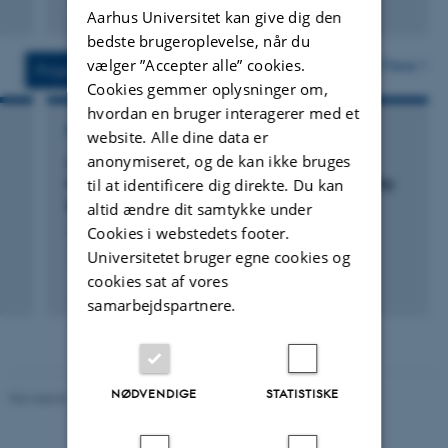
Fagfællebedømt
Aarhus Universitet kan give dig den
Digital
bedste brugeroplevelse, når du
version
vedhæftet
vælger ”Accepter alle” cookies.
Flere
Projekter
Aktiviteter
Cookies gemmer oplysninger om,
hvordan en bruger interagerer med et
FORSKNINGSPROJEKT
website. Alle dine data er
anonymiseret, og de kan ikke bruges
Assistance to Latvia on Transposition and
Implementation of the EU Ambient Air Quality
til at identificere dig direkte. Du kan
Directive
altid ændre dit samtykke under
Cookies i webstedets footer.
1. apr. 2001
-
1. maj 2002
Universitetet bruger egne cookies og
cookies sat af vores
samarbejdspartnere.
NØDVENDIGE
STATISTISKE
Revideret 11.12.2023
-
Institut for Kemi