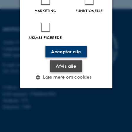
MARKETING
FUNKTIONELLE
INSTITUT FOR KEMI
UKLASSIFICEREDE
Aarhus Universitet
Langelandsgade 140
Accepter alle
8000 Aarhus C
E-mail: chem@au.dk
Afvis alle
Tlf: 8715 5345
Læs mere om cookies
CVR-nr: 31119103
EAN-nummer: 5798000419902
Nødvendige
Statistiske
Marketing
Stedkode: 7271
Enhedsnr.: 5300
Funktionelle
Uklassificerede