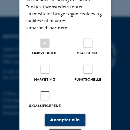
Cookies i webstedets footer.
Universitetet bruger egne cookies og
cookies sat af vores
samarbejdspartnere.
INSTITUT FOR KEMI
Aarhus Universitet
NØDVENDIGE
STATISTISKE
Langelandsgade 140
8000 Aarhus C
E-mail: chem@au.dk
Tlf: 8715 5345
MARKETING
FUNKTIONELLE
CVR-nr: 31119103
EAN-nummer: 5798000419902
UKLASSIFICEREDE
Stedkode: 7271
Enhedsnr.: 5300
Accepter alle