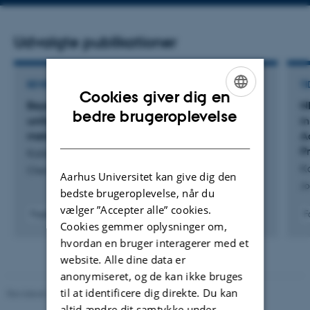
Udvalgte publikationer
REVIEW
TI
Cookies giver dig en
Beyond scaling relations in electrocatalysis:
N
ENGLISH
bedre brugeroplevelse
unifying concepts from molecular systems and
i
DANISH
metallic surfaces
A
P
Kolding, K. +2.
Ko
Chemical Science
Aarhus Universitet kan give dig den
Jo
bedste brugeroplevelse, når du
vælger ”Accepter alle” cookies.
Fagfællebedømt
F
Cookies gemmer oplysninger om,
Digital
version
hvordan en bruger interagerer med et
vedhæftet
website. Alle dine data er
anonymiseret, og de kan ikke bruges
til at identificere dig direkte. Du kan
Revideret 11.12.2023
-
Institut for Kemi
altid ændre dit samtykke under