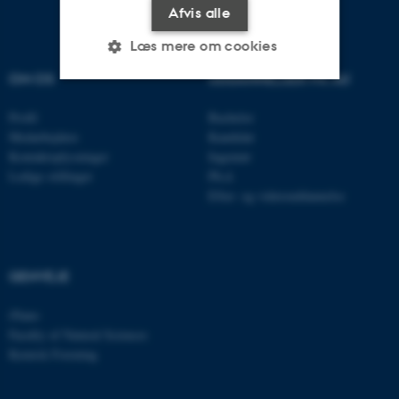
Afvis alle
Læs mere om cookies
OM OS
UDDANNELSER PÅ AU
Nødvendige
Statistiske
Marketing
Profil
Bachelor
Medarbejdere
Kandidat
Funktionelle
Uklassificerede
Kontaktoplysninger
Ingeniør
Ledige stillinger
Ph.d.
Efter- og videreuddannelse
Nødvendige cookies hjælper
med at gøre hjemmesiden
brugbar ved at aktivere nogle
GENVEJE
grundlæggende funktioner
som navigation mm.
iNano
Hjemmesiden kan ikke
Faculty of Natural Sciences
fungerer uden disse cookies.
Kemisk Forening