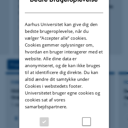
Direct View of Gate-Tunable Miniband
nye todimensionelle materialer såsom grafen eller
Dispersion in Graphene Superlattices Near the
DANISH
enkeltlags overgangsmetaldichalcogenider. For
Magic Twist Angle
Jiang, Z. +14.
yderligere detaljer, se venligst min hjemmeside
Aarhus Universitet kan give dig den
ACS Nano
www.philiphofmann.net
bedste brugeroplevelse, når du
vælger ”Accepter alle” cookies.
Cookies gemmer oplysninger om,
Fagfællebedømt
Digital
hvordan en bruger interagerer med et
version
website. Alle dine data er
vedhæftet
Projekter
Aktiviteter
anonymiseret, og de kan ikke bruges
til at identificere dig direkte. Du kan
altid ændre dit samtykke under
FORSKNINGSPROJEKT
F
Cookies i webstedets footer.
NIAGRA: National Initiative for Advanced
D
Universitetet bruger egne cookies og
Graphene Coatings and Composites
A
cookies sat af vores
1. sep. 2013
-
1. sep. 2018
1.
samarbejdspartnere.