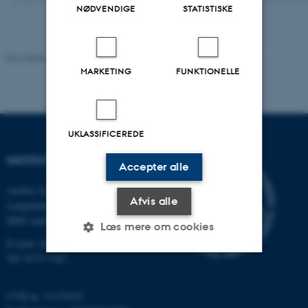
NØDVENDIGE
STATISTISKE
Revideret 11.12.2023
-
Institut for Kemi
MARKETING
FUNKTIONELLE
UKLASSIFICEREDE
INSTITUT FOR KEMI
Accepter alle
Aarhus Universitet
Afvis alle
Langelandsgade 140
8000 Aarhus C
Læs mere om cookies
E-mail: chem@au.dk
Tlf: 8715 5345
Nødvendige
Statistiske
Marketing
CVR-nr: 31119103
Funktionelle
Uklassificerede