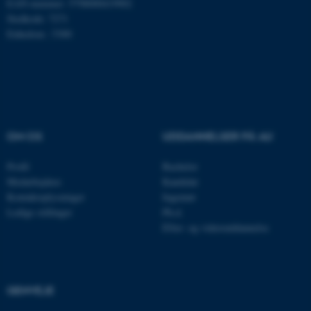
EAN-nummer: 5798000419902
Stedkode: 7271
Enhedsnr.: 5300
Nødvendige cookies hjælper
med at gøre hjemmesiden
brugbar ved at aktivere nogle
grundlæggende funktioner
som navigation mm.
OM OS
UDDANNELSER PÅ AU
Hjemmesiden kan ikke
fungerer uden disse cookies.
Profil
Bachelor
Medarbejdere
Kandidat
Kontaktoplysninger
Ingeniør
Ledige stillinger
Ph.d.
Navn
Udbyder / Domæne
Efter- og videreuddannelse
be_typo_user
TYPO3 Association
.au.dk
GENVEJE
fe_typo_user
Typo3 Association