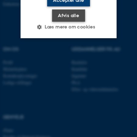
Accepter alle
Enhedsnr.: 5300
Afvis alle
Læs mere om cookies
OM OS
UDDANNELSER PÅ AU
Nødvendige
Statistiske
Marketing
Funktionelle
Uklassificerede
Profil
Bachelor
Medarbejdere
Kandidat
Kontaktoplysninger
Ingeniør
Ledige stillinger
Ph.d.
Nødvendige cookies hjælper
Efter- og videreuddannelse
med at gøre hjemmesiden
brugbar ved at aktivere nogle
grundlæggende funktioner
som navigation mm.
GENVEJE
Hjemmesiden kan ikke
iNano
fungerer uden disse cookies.
Faculty of Natural Sciences