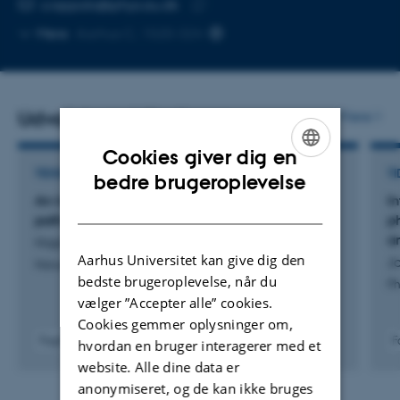
Kopier
s.ioppolo@phys.au.dk
telefonnummer
Kopier
Mere
Aarhus C, 1520-324
mailadresse
Udvalgte publikationer
Flere
Cookies giver dig en
ENGLISH
TIDSSKRIFTARTIKEL
TI
bedre brugeroplevelse
An interstellar energetic and non-aqueous
I
DANISH
pathway to peptide formation
p
a
Hopkinson, A. +15.
Aarhus Universitet kan give dig den
Jo
Nature Astronomy
bedste brugeroplevelse, når du
Ph
vælger ”Accepter alle” cookies.
Cookies gemmer oplysninger om,
Fagfællebedømt
F
hvordan en bruger interagerer med et
Digital
website. Alle dine data er
version
anonymiseret, og de kan ikke bruges
vedhæftet