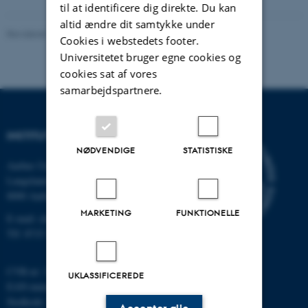
til at identificere dig direkte. Du kan
altid ændre dit samtykke under
Revideret 11.12.2023
-
Institut for Kemi
Cookies i webstedets footer.
Universitetet bruger egne cookies og
cookies sat af vores
samarbejdspartnere.
INSTITUT FOR KEMI
NØDVENDIGE
STATISTISKE
Aarhus Universitet
Langelandsgade 140
8000 Aarhus C
MARKETING
FUNKTIONELLE
E-mail: chem@au.dk
Tlf: 8715 5345
CVR-nr: 31119103
UKLASSIFICEREDE
EAN-nummer: 5798000419902
Stedkode: 7271