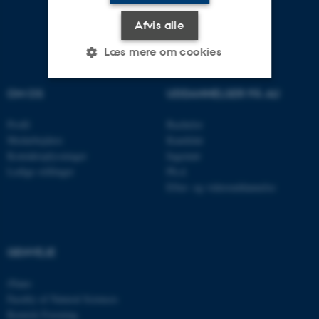
Afvis alle
Læs mere om cookies
OM OS
UDDANNELSER PÅ AU
Nødvendige
Statistiske
Marketing
Profil
Bachelor
Funktionelle
Uklassificerede
Medarbejdere
Kandidat
Kontaktoplysninger
Ingeniør
Ledige stillinger
Ph.d.
Efter- og videreuddannelse
Nødvendige cookies hjælper
med at gøre hjemmesiden
brugbar ved at aktivere nogle
grundlæggende funktioner
GENVEJE
som navigation mm.
Hjemmesiden kan ikke
iNano
fungerer uden disse cookies.
Faculty of Natural Sciences
Kemisk Forening