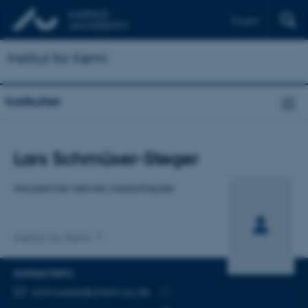
English
Institut for Kemi
Instituttet
Titel
Lars Schmüser-Steger
Primær tilknytning
Akademisk-teknisk medarbejder
Institut for Kemi
KONTAKTINFO
MAILADRESSE
schmueser@chem.au.dk