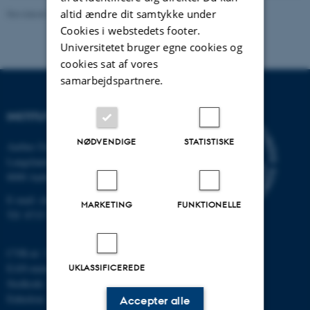
altid ændre dit samtykke under
Revideret 11.12.2023
-
Institut for Kemi
Cookies i webstedets footer.
Universitetet bruger egne cookies og
cookies sat af vores
samarbejdspartnere.
INSTITUT FOR KEMI
NØDVENDIGE
STATISTISKE
Aarhus Universitet
Langelandsgade 140
8000 Aarhus C
E-mail: chem@au.dk
MARKETING
FUNKTIONELLE
Tlf: 8715 5345
CVR-nr: 31119103
UKLASSIFICEREDE
EAN-nummer: 5798000419902
Stedkode: 7271
Enhedsnr.: 5300
Accepter alle