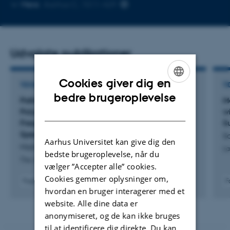
Kopier
Mere
Aarhus C, 1511-429
mailadresse
Udvalgte publikationer
Cookies giver dig en
TIDSSKRIFTARTIKEL
TI
ENGLISH
bedre brugeroplevelse
Pathological Folding of
α
-Synuclein on
M
DANISH
Polystyrene Nanoplastic Revealed by Sum
w
Frequency Scattering and 2D Infrared
S
Spectroscopy
Sc
Aarhus Universitet kan give dig den
Mishra, A. +10.
La
bedste brugeroplevelse, når du
The Journal of Physical Chemistry Letters
vælger ”Accepter alle” cookies.
Cookies gemmer oplysninger om,
Fagfællebedømt
F
hvordan en bruger interagerer med et
Digital
version
website. Alle dine data er
vedhæftet
anonymiseret, og de kan ikke bruges
til at identificere dig direkte. Du kan