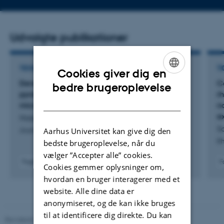
Udvalgte publikationer
TIDSSKRIFTARTIKEL
TI
Cookies giver dig en
Development and validation of an analytical
C
ENGLISH
bedre brugeroplevelse
pyrolysis method for determination of
r
DANISH
microplastic polymers in atmospheric aerosols
n
e
Hasager, F. +3.
S
Aarhus Universitet kan give dig den
Journal of Analytical and Applied Pyrolysis
Rh
bedste brugeroplevelse, når du
vælger ”Accepter alle” cookies.
Fagfællebedømt
F
Cookies gemmer oplysninger om,
Digital
hvordan en bruger interagerer med et
version
website. Alle dine data er
vedhæftet
anonymiseret, og de kan ikke bruges
til at identificere dig direkte. Du kan
Revideret 11.12.2023
-
Institut for Kemi