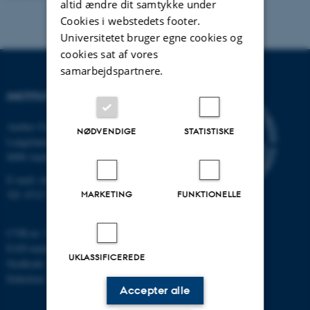
altid ændre dit samtykke under
Cookies i webstedets footer.
Universitetet bruger egne cookies og
cookies sat af vores
samarbejdspartnere.
INSTITUT FOR KEMI
Aarhus Universitet
NØDVENDIGE
STATISTISKE
Langelandsgade 140
8000 Aarhus C
E-mail: chem@au.dk
Tlf: 8715 5345
MARKETING
FUNKTIONELLE
CVR-nr: 31119103
EAN-nummer: 5798000419902
UKLASSIFICEREDE
Stedkode: 7271
Enhedsnr.: 5300
Accepter alle