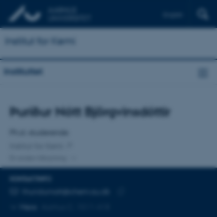
English
Institut for Kemi
Instituttet
Titel
Þuríður Nótt Björgvinsdóttir
Primær tilknytning
Ph.d.-studerende
Institut for Kemi
En anden tilknytning
KONTAKTINFO
MAILADRESSE
thuridurnott@chem.au.dk
Kopier
Mere
Aarhus C, 1511-418
mailadresse