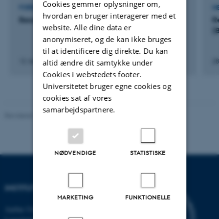
Cookies gemmer oplysninger om,
FOREDRAG OG MUNDTLIGE BIDRAG
M
hvordan en bruger interagerer med et
Beograd
R
website. Alle dine data er
(
anonymiseret, og de kan ikke bruges
til at identificere dig direkte. Du kan
13. februar 2018
28
altid ændre dit samtykke under
Cookies i webstedets footer.
Universitetet bruger egne cookies og
cookies sat af vores
samarbejdspartnere.
Revideret 11.12.2023
-
Institut for Kemi
NØDVENDIGE
STATISTISKE
INSTITUT FOR KEMI
MARKETING
FUNKTIONELLE
Aarhus Universitet