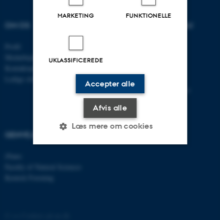
MARKETING
FUNKTIONELLE
OM OS
UDDANNELSER PÅ AU
Profil
Bachelor
Medarbejdere
Kandidat
UKLASSIFICEREDE
Kontaktoplysninger
Ingeniør
Ledige stillinger
Ph.d.
Accepter alle
Efter- og videreuddannelse
Afvis alle
Læs mere om cookies
GENVEJE
iNano
Nødvendige
Statistiske
Marketing
Faculty of Natural Sciences
Kemisk Forening
Funktionelle
Uklassificerede
©
—
Cookies på au.dk