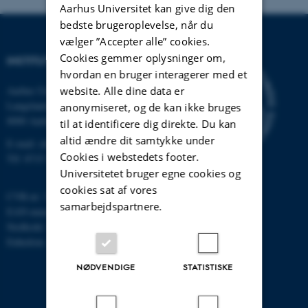
Aarhus Universitet kan give dig den
bedste brugeroplevelse, når du
vælger ”Accepter alle” cookies.
Cookies gemmer oplysninger om,
INSTITUT FOR KEMI
hvordan en bruger interagerer med et
Aarhus Universitet
website. Alle dine data er
Langelandsgade 140
anonymiseret, og de kan ikke bruges
8000 Aarhus C
til at identificere dig direkte. Du kan
altid ændre dit samtykke under
E-mail: chem@au.dk
Cookies i webstedets footer.
Tlf: 8715 5345
Universitetet bruger egne cookies og
cookies sat af vores
CVR-nr: 31119103
samarbejdspartnere.
EAN-nummer: 5798000419902
Stedkode: 7271
Enhedsnr.: 5300
NØDVENDIGE
STATISTISKE