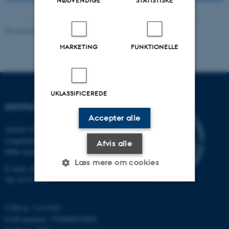
NØDVENDIGE
STATISTISKE
Revideret 26.03.2026
-
Institut for Kemi
MARKETING
FUNKTIONELLE
UKLASSIFICEREDE
INSTITUT FOR KEMI
Accepter alle
Aarhus Universitet
Langelandsgade 140
Afvis alle
8000 Aarhus C
Læs mere om cookies
E-mail: chem@au.dk
Tlf: 8715 5345
Nødvendige
Statistiske
Marketing
CVR-nr: 31119103
EAN-nummer: 5798000419902
Funktionelle
Uklassificerede