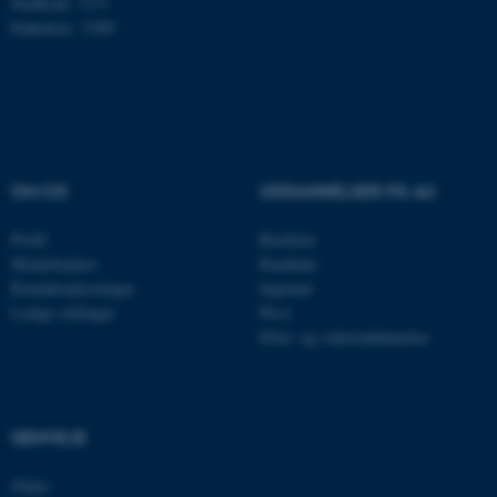
Stedkode: 7271
Enhedsnr.: 5300
Nødvendige cookies hjælper
med at gøre hjemmesiden
brugbar ved at aktivere nogle
grundlæggende funktioner
som navigation mm.
OM OS
UDDANNELSER PÅ AU
Hjemmesiden kan ikke
fungerer uden disse cookies.
Profil
Bachelor
Medarbejdere
Kandidat
Kontaktoplysninger
Ingeniør
Ledige stillinger
Ph.d.
Navn
Udbyder / Domæne
Efter- og videreuddannelse
be_typo_user
TYPO3 Association
.au.dk
GENVEJE
fe_typo_user
Typo3 Association
iNano
.au.dk