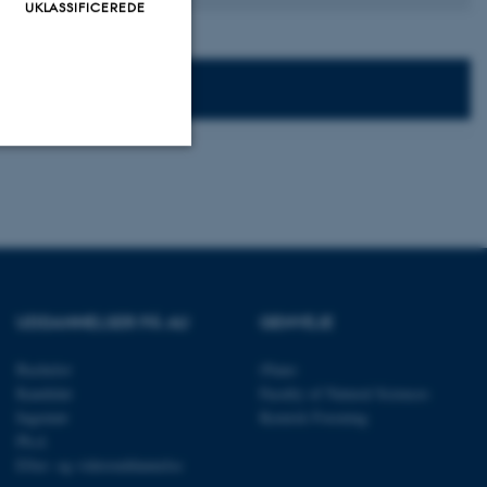
UKLASSIFICEREDE
Uklassificerede
ere nogle
rer uden disse
UDDANNELSER PÅ AU
GENVEJE
Bachelor
iNano
Kandidat
Faculty of Natural Sciences
Ingeniør
Kemisk Forening
Ph.d.
 vores CMS-udbyder,
Efter- og videreuddannelse
identificere en backend-