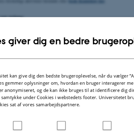
book Kemishow her
s forskellige aktiviteter herunder eller
.
 og priser
ow
s giver dig en bedre brugerop
op
ads
itet kan give dig den bedste brugeroplevelse, når du vælger ”A
es gemmer oplysninger om, hvordan en bruger interagerer med
 studieliv
er anonymiseret, og de kan ikke bruges til at identificere dig d
t samtykke under Cookies i webstedets footer. Universitetet br
kies sat af vores samarbejdspartnere.
ing