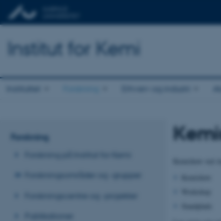
Institut for Kemi
Instituttet
Forskning
Erhverv og industri
A
Kemi
Forskning
Forskning på Institut for Kemi
Kemishow ved Aar
Forskningsområder og -grupper
Kemishow
Workshop
Forskningscentre og -projekter
Standplads
Publikationer