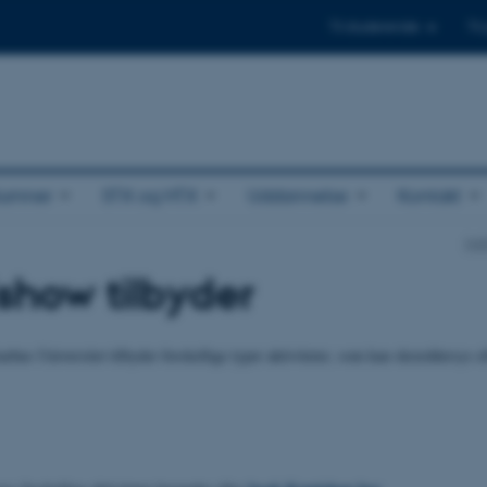
Til studerende
Til
lumner
STX og HTX
Uddannelse
Kontakt
Ins
show tilbyder
hus Universitet tilbyder forskellige typer aktiviteter, som kan skræddersys ef