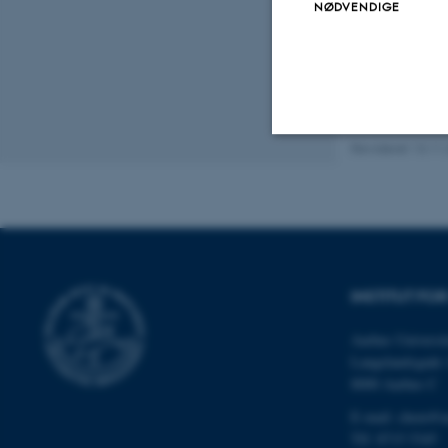
NØDVENDIGE
BOOKI
Revideret 13.11
Nødvendige
Nødvendige cooki
grundlæggende fu
INSTITUT FOR
cookies.
Aarhus Universit
Langelandsgade 
8000 Aarhus C
Navn
E-mail: chem@a
be_typo_user
Tlf: 8715 5345