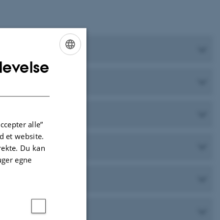
levelse
ENGLISH
DANISH
ccepter alle”
 et website.
irekte. Du kan
uger egne