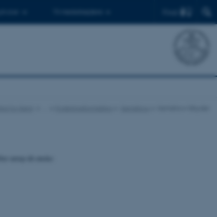
Find
 ph.d.er
Til medarbejdere
titut for Kemi
…
Forskningsformidling
Kemishow
Kemishow tilbyder
ter netop dit ønske: