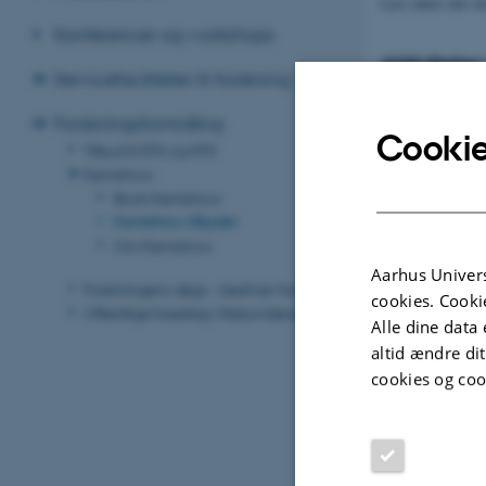
Læs mere om vore
Konferencer og workshops
Aktiviteter
Servicefaciliteter til forskning
Kemish
Forskningsformidling
Cookie
Tilbud til STX og HTX
Kemishow
Worksh
Book Kemishow
Kemishow tilbyder
Om Kemishow
Standpl
Aarhus Univers
Forskningens døgn - bestil en forsker
cookies. Cooki
Offentlige foredrag i Naturvidenskab
Oplæg om
Alle dine data 
altid ændre di
cookies og coo
Priser
Afbestill