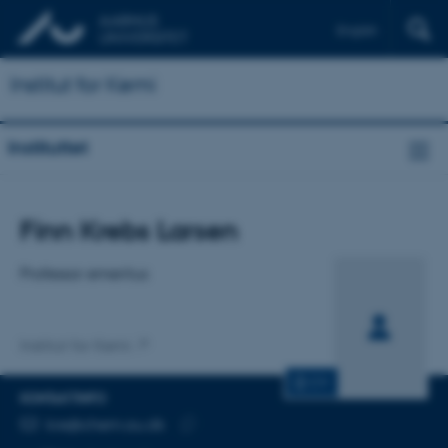
English
Institut for Kemi
Instituttet
Titel
Finn Krebs Larsen
Primær tilknytning
Professor emeritus
Institut for Kemi
CV
KONTAKTINFO
MAILADRESSE
kre@chem.au.dk