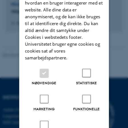
hvordan en bruger interagerer med et
REDAKTØR AF TIDSSKRIFT
website. Alle dine data er
Wiley (Forlag)
anonymiseret, og de kan ikke bruges
til at identificere dig direkte. Du kan
21. februar 2006
altid ændre dit samtykke under
Cookies i webstedets footer.
Universitetet bruger egne cookies og
cookies sat af vores
Revideret 11.12.2023
-
Institut for Kemi
samarbejdspartnere.
NØDVENDIGE
STATISTISKE
INSTITUT FOR KEMI
MARKETING
FUNKTIONELLE
Aarhus Universitet
Langelandsgade 140
8000 Aarhus C