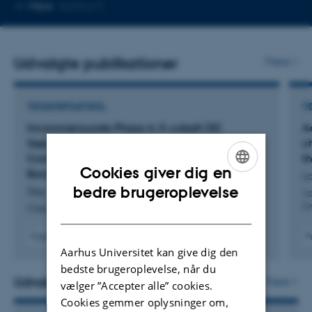
Kopier
Mere
Aarhus C
mailadresse
Udvalgte publikationer
Flere
TIDSSKRIFTARTIKEL
TI
Incommensurate Phase in Λ-cobalt (III)
A
Sepulchrate Trinitrate Governed by Highly
c
Competitive N−H⋅⋅⋅O and C−H⋅⋅⋅O Hydrogen
t
Cookies giver dig en
Bond Networks
La
ENGLISH
bedre brugeroplevelse
Dey, S. +4.
Ac
Cr
Chemistry - A European Journal
DANISH
Fagfællebedømt
F
Digital
Aarhus Universitet kan give dig den
version
bedste brugeroplevelse, når du
vedhæftet
Udvalgte aktiviteter
Flere
vælger ”Accepter alle” cookies.
Cookies gemmer oplysninger om,