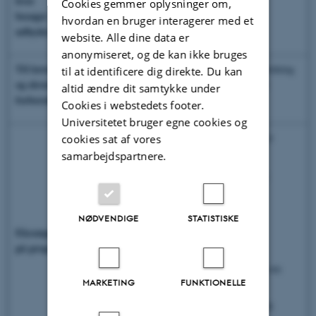
hvor
Cookies gemmer oplysninger om,
Find dato i
besøgskalenderen
.
besøget
hvordan en bruger interagerer med et
udbydes
website. Alle dine data er
anonymiseret, og de kan ikke bruges
Til læreren
Der er en forventning om, at den tilsendte vejledning
til at identificere dig direkte. Du kan
og elevernes
er gennemslæst, så eleverne er velforberedt til
altid ændre dit samtykke under
forberedelse
øvelsen.
Cookies i webstedets footer.
Universitetet bruger egne cookies og
Forsøget forløber over en enkelt dag (tiderne er
cookies sat af vores
vejledende):
samarbejdspartnere.
9:00-9:30: Oplæg om Fremtidens batterier:
Udfordringer og løsninger.
9:30-11:30: Eksperimentelt arbejde
NØDVENDIGE
STATISTISKE
Eksempel
11:30-12:15: Frokost
på program
12:15-13:00: Rundvisning og besøg i
forskningslaboratorie, der skaber ny viden om
MARKETING
FUNKTIONELLE
batterier
13:00-13:30: Studielivsoplæg og evaluering