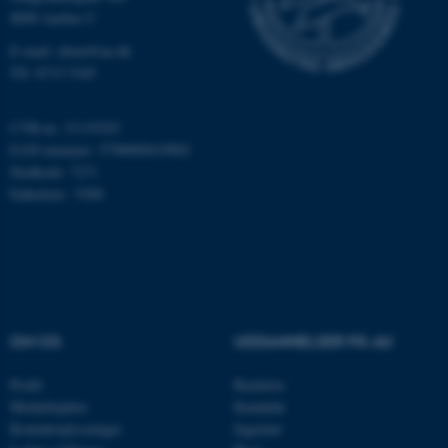
8000 Aarhus C
E-mail: chem@au.dk
Tlf: 8715 5345
ASP.NET_SessionId
Microsoft Corporation
CVR-nr: 31119103
.au.dk
EAN-nummer: 5798000419902
Stedkode: 7271
Enhedsnr.: 5300
JSESSIONID
Oracle Corporation
.au.dk
ARRAffinity
Microsoft Corporation
OM OS
UDDANNELSER PÅ AU
.mitstudie.au.dk
Profil
Bachelor
Medarbejdere
Kandidat
Kontaktoplysninger
Ingeniør
esctx
Microsoft Corporation