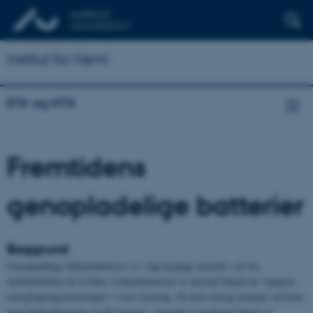
Institut for Kemi
STX og HTX
Fremtidens
genopladelige batterier
Baggrund
Genopladelige lithiumbatterier er i dag hyppigt anvendt i alt fra
mobiltelefoner til el-biler. Lithiumbatterier er dermed blandt de vigtigste
energilagringsteknologier i vores hverdag. På dette besøg arbejder eleverne
med lithiumbatterier og får indsigt i, hvordan et moderne batteri er