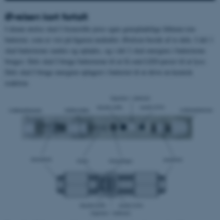
Øvelsen kort fortalt
I denne øvelse skal I fremstille jeres egne genopladelige lithium-ion-
batterier, som er vist på figuren nedenfor. Øvelsen består af to dele. I del 1
skal batterierne samles og oplades, og i del 2 skal energien i batterierne
bruges: Dels skal I bruge batterierne til at få små LED-pærer til at lyse.
Dels skal I bruge energien oplagret i batteriet til at drive en kemisk
reaktion.