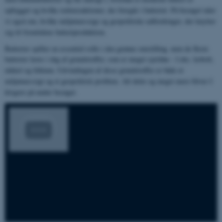
opbygget og hvilke redoxreaktioner, der foregår i batteriet. På besøget taler
vi også om, hvilke miljømæssige og geopolitiske udfordringer, der knytter
sig til fremtidens batteriproduktion.
Batterier spiller en essentiel rolle i den grønne omstilling, men de fleste
batterier laves i dag af grundstoffer, som er meget sjældne - f.eks. kobolt,
nikkel og lithium. Udvindingen af disse grundstoffer er både et
miljømæssigt og et geopolitisk problem. Alt dette og meget mere bliver I
klogere på under besøget.