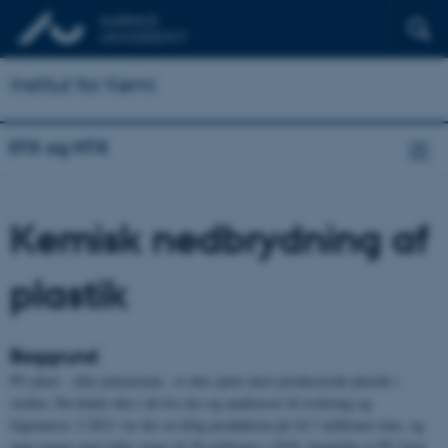
Institut for Kemi
STX og HTX
Kemisk nedbrydning af
plastik
Baggrund
PU-plast - eller polyuretan - er den sjette mest producerede plastik i
verden. Du finder den i alt fra sko og madrasser til isolering og
fugemasse. I 2021 var der en årlig produktion på 24,7 millioner tons, og
man regner med tallet stiger til 29 millioner i 2029. Samtidig er PU lavet