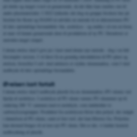
på råolie og meget svært at genanvende, da det ikke kan smeltes om til
andre plastmaterialer. I 2022 lykkedes det dog en gruppe forskere her på
Institut for Kemi og iNANO at udvikle en metode til at dekonstruere PU
til dets oprindelige bestanddele vha. acidolyse - og endda i så ren en form,
at man vil kunne genanvende dem til produktion af ny PU. Derudover er
metoden meget simpel.
I denne øvelse skal I give jer i kast med denne nye metode - dog i en lidt
forsimplet version. I vil først få en grundig introduktion til PU-plast og
øvelsen, hvorefter I selv skal udskære et stykke skummadras, som I skal
nedbryde til dets oprindelige bestanddele.
Øvelsen kort fortalt
I denne øvelse skal I nedbryde plastik fra en skummadras (PU-skum) ved
hjælp af acidolyse. I acidolyse af PU-skum varmes PU-skummet op til
omkring 200 °C sammen med et molekyle, som indeholder to
carboxylsyregrupper. Produktet fra acidolysen bliver den polyol, der indgår
i dannelsen af PU-skum, samt et fast stof, der kan filtreres fra. Polyolen
kan dermed bruges til at lave nyt PU skum. Det er det, vi kalder kemisk
nedbrydning af plastik.