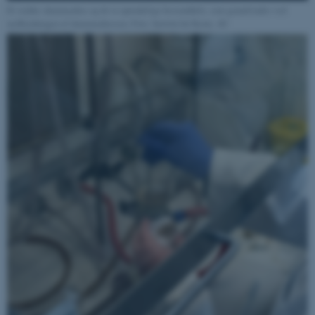
Funktionelle
Uklassificerede
Et stykke skummadras og de to oprindelige bestanddele, som genudvindes ved
nedbrydningen af skummadrassen. Foto: Institut for Kemi, AU
Nødvendige cookies hjælper
med at gøre hjemmesiden
brugbar ved at aktivere nogle
grundlæggende funktioner
som navigation mm.
Hjemmesiden kan ikke
fungerer uden disse cookies.
Navn
Udbyder / Domæne
be_typo_user
TYPO3 Association
.au.dk