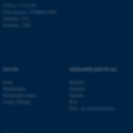
CVR-nr: 31119103
EAN-nummer: 5798000419902
ARRAffinity
Microsoft Corporation
Stedkode: 7271
.mitstudie.au.dk
Enhedsnr.: 5300
esctx
Microsoft Corporation
.login.microsoftonline.com
fpc
Microsoft Corporation
OM OS
UDDANNELSER PÅ AU
login.microsoftonline.com
Profil
Bachelor
__cf_bm
Cloudflare Inc.
.pure.au.dk
Medarbejdere
Kandidat
Kontaktoplysninger
Ingeniør
Ledige stillinger
Ph.d.
Efter- og videreuddannelse
__cf_bm
Cloudflare Inc.
.linkedin.com