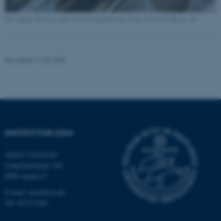
fe_typo_user
Typo3 Association
.au.dk
Det opløste PU-plast gøres klar til sugefiltrering. Foto: Institut for Kemi, AU
Revideret 11.06.2026
INSTITUT FOR KEMI
ASP.NET_SessionId
Microsoft Corporation
.au.dk
Aarhus Universitet
Langelandsgade 140
8000 Aarhus C
E-mail: chem@au.dk
JSESSIONID
Oracle Corporation
Tlf: 8715 5345
.au.dk