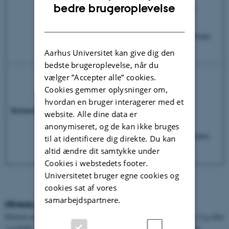
ENGLISH
bedre brugeroplevelse
13.45-14.30: Oplæg om studieliv, og/eller
rundvisning samt evaluering
DANISH
Der vil være mulighed for både at spise medbragte
madpakker og købe mad i kantinen.
Aarhus Universitet kan give dig den
bedste brugeroplevelse, når du
Organiske reaktionstyper - Acidolyse
vælger ”Accepter alle” cookies.
Cookies gemmer oplysninger om,
Stofmængdeberegninger
hvordan en bruger interagerer med et
Eksperimentel metode – simpel syntese,
Kernestof
website. Alle dine data er
vejeanalyse, filtrering, omkrystallisering
anonymiseret, og de kan ikke bruges
Stofkendskab, herunder opbygning, egenskaber,
til at identificere dig direkte. Du kan
og anvendelse for stofklasserne
altid ændre dit samtykke under
Cookies i webstedets footer.
Universitetet bruger egne cookies og
cookies sat af vores
samarbejdspartnere.
Niveau og tilpasning
Øvelsen anbefales til Kemi B- og A-klasser samt Bioteknologi A (2.g eller
3.g-hold). Desuden anbefaler vi ikke mere end 24 elever til øvelsen.