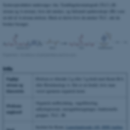
Synteseproduktet undersøges vha. Tyndtlagskromatografi (TLC) (B-
niveau og A-niveau), hvis det ønskes, og Infrarød spektroskopi (IR) som
en del af A-niveau øvelsen. Husk at skrive hvis du ønsker TLC, når du
booker besøget.
Figurtekst: Acidolyse af polyurethan med ravsyre.
Info
Fagligt
Øvelsen er tiltænkt 2.g eller 3.g-hold med Kemi B/A
niveau og
eller Bioteknologi A. Det er en fordel, hvis man
klassetrin
været igennem organisk kemi.
Organisk nedbrydning, sugefiltrering,
Øvelsens
udbytteprocent, mængdeberegninger, funktionelle
nøgleord
grupper, TLC, IR
Institut for Kemi,
Langelandsgade 140, 8000 Aarhus
Sted