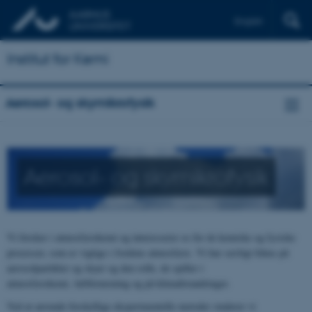
English
Institut for Kemi
Aerosol- og skymikrofysik
Aerosol- og skymikrofysik
Vi forsker i atmosfærekemi og interesserer os for de kemiske og fysiske
processer, som er vigtige i Jordens atmosfære. Vi har særligt fokus på
aerosolpartikler og skyer og den rolle, de spiller i
atmosfærekemi, luftforurening og på klimaforandringer.
Ved at anvende forskellige eksperimentelle metoder studerer vi