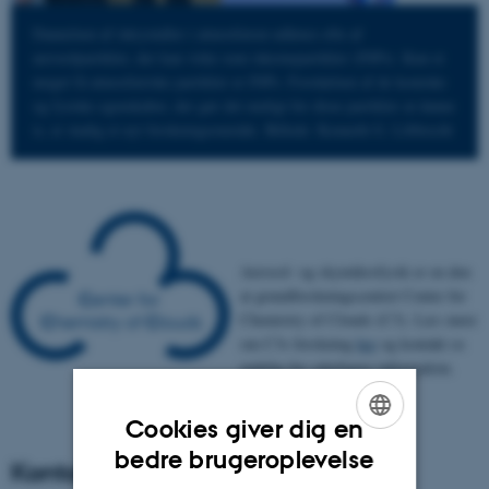
Dannelsen af iskrystaller i atmosfæren udløses ofte af
aerosolpartikler, der kan virke som iskernepartikler (INPs). Kun et
meget få atmosfæriske partikler er INPs. Forståelsen af de kemiske
og fysiske egenskaber, der gør det muligt for disse partikler at danne
is, er stadig et nyt forskningsområde. Billede: Kenneth G. Libbrecht
Aerosol- og skymikrofysik er en den
at grundforskningscentret Center for
Chemistry of Clouds (C3). Læs mere
om C3s forskning
her
og kontakt os
endelig for yderligere information.
Cookies giver dig en
ENGLISH
bedre brugeroplevelse
Kontakt
DANISH