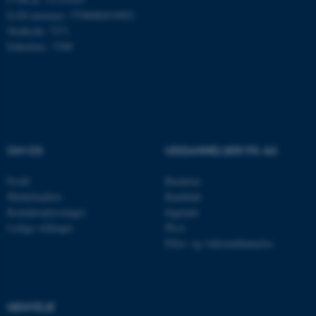
EAN-nummer: 5798000419902
Stedkode: 7271
Enhedsnr.: 5300
OM OS
UDDANNELSER PÅ AU
ASP.NET_SessionId
Microsoft Corporation
Profil
Bachelor
.au.dk
Medarbejdere
Kandidat
Kontaktoplysninger
Ingeniør
Ledige stillinger
Ph.d.
Efter- og videreuddannelse
JSESSIONID
Oracle Corporation
.au.dk
GENVEJE