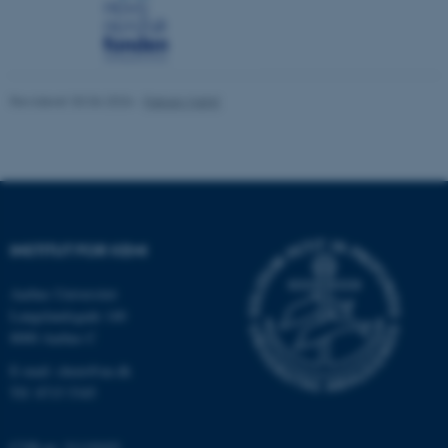
Nødvendige cookies hjælper
med at gøre hjemmesiden
brugbar ved at aktivere nogle
Revideret 30.06.2026
-
Fabian Mahrt
grundlæggende funktioner
som navigation mm.
Hjemmesiden kan ikke
fungerer uden disse cookies.
INSTITUT FOR KEMI
Navn
Udbyder / Domæne
Aarhus Universitet
be_typo_user
TYPO3 Association
Langelandsgade 140
.au.dk
8000 Aarhus C
E-mail: chem@au.dk
Tlf: 8715 5345
fe_typo_user
Typo3 Association
.au.dk
CVR-nr: 31119103