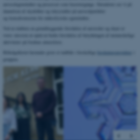
aerosolegenskaber og processer som faseovergange. Derudover ser vi på
dannelsen af skydråber og iskrystaller på aerosolpartikler
og konsekvenserne for mikrofysiske egenskaber.
Ved at etablere en grundlæggende forståelse af aerosoler og skyer er
vores mission at opnå en bedre forståelse af betydningen af menneskelige
aktiviteter på Jordens atmosfære.
Billedgalleriet herunder giver et indblik i forskellige
forskningsprojekter
i
gruppen.
2
/
10