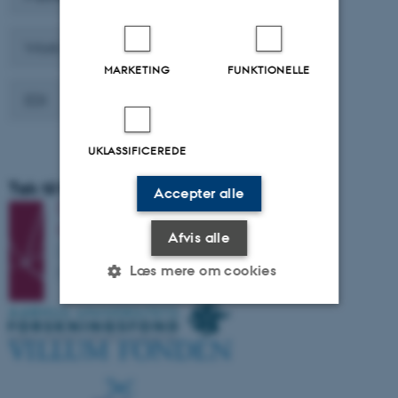
Work With Us
MARKETING
FUNKTIONELLE
EDI
UKLASSIFICEREDE
Tak til forskningsstøtte fra:
Accepter alle
Afvis alle
Læs mere om cookies
Nødvendige
Statistiske
Marketing
Funktionelle
Uklassificerede