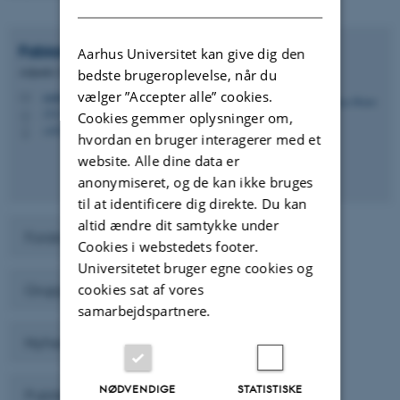
Fabian
Mahrt
Aarhus Universitet kan give dig den
Adjunkt (Tenure Track)
bedste brugeroplevelse, når du
vælger ”Accepter alle” cookies.
mahrt@chem.au.dk
M
1513, 421
H
Cookies gemmer oplysninger om,
+4520692122
P
hvordan en bruger interagerer med et
website. Alle dine data er
anonymiseret, og de kan ikke bruges
til at identificere dig direkte. Du kan
altid ændre dit samtykke under
Forskning og Projekter
Cookies i webstedets footer.
Universitetet bruger egne cookies og
cookies sat af vores
Gruppemedlemmer
samarbejdspartnere.
Nyheder og Arrangementer
NØDVENDIGE
STATISTISKE
Publikationer