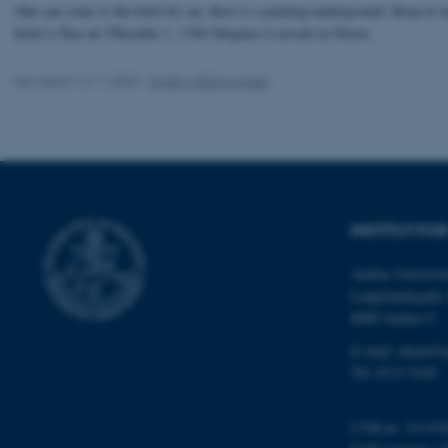
Nødvendige cooki
One can come to the hotel by car, there is a parking underground. Keep in 
grundlæggende fu
hotel is Rue de l'Hocaille 1, 1348 Ottignies-Louvain-la-Neuve.
cookies.
Revideret 13.11.2025
-
HydEM 2022 contact
Navn
be_typo_user
INSTITUT FOR
fe_typo_user
Aarhus Universit
Langelandsgade 
8000 Aarhus C
E-mail: chem@a
Tlf: 8715 5345
ASP.NET_SessionId
CVR-nr: 311191