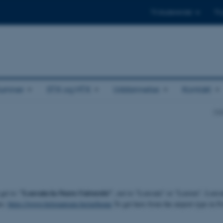
Til studerende
Til
lumner
STX og HTX
Uddannelse
Kontakt
Ins
"
Louvain-la-Neuve Université
"
 get to
, not to "Louvain" or "Leuven". Louv
ns:
https://www.belgiantrain.be/en/home
To get here from the airport type in 