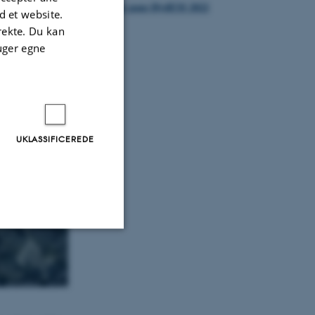
Front page HydEM 2022
 et website.
irekte. Du kan
uger egne
UKLASSIFICEREDE
Uklassificerede