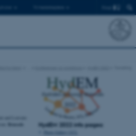
Find
 ph.d.er
Til medarbejdere
titut for Kemi
…
Konferencer og workshops
HydEM 2022
Travelling
ain and Louvain-
Brussels
HydEM 2022 info pages:
From:
Photo Gallery UCL