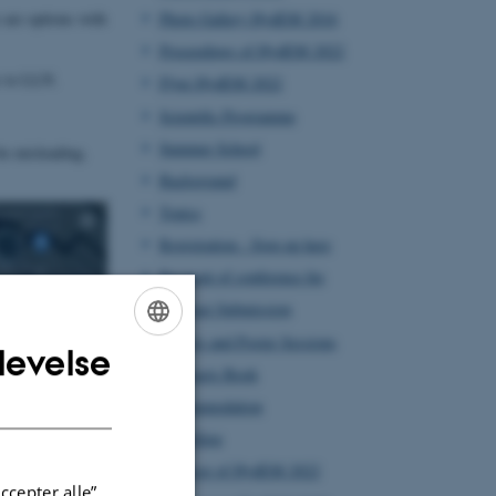
e are options with
Photo Gallery HydEM 2016
Proceedings of HydEM 2022
es to LLN.
Flyer HydEM 2022
Scientific Programme
Summer School
be misleading.
Background
Topics
Registration - Sign up here
Payment of conference fee
Abstract Submission
Posters and Poster Sessions
levelse
ENGLISH
Abstracts Book
DANISH
Accommodation
Travelling
Sponsor of HydEM 2022
ccepter alle”