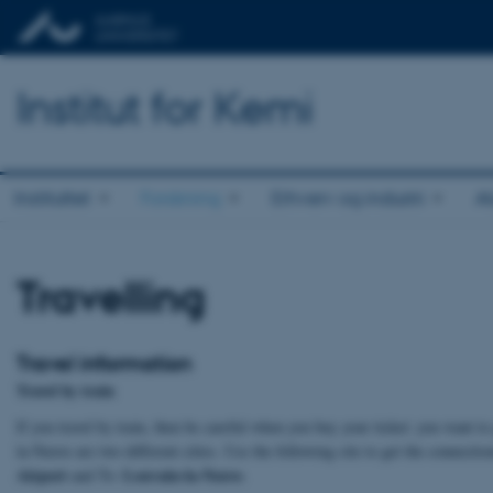
Institut for Kemi
Instituttet
Forskning
Erhverv og industri
A
Travelling
Travel information
Travel by train
If you travel by train, then be careful when you buy your ticket: you want to
la-Neuve are two different cities. Use the following site to get the connectio
Airport
Louvain-la-Neuve
and To:
.