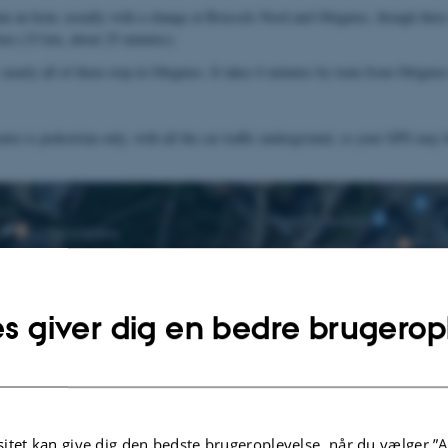
 than an hour, usually with a change at Brussels Nord and Ottignies, though ther
Euro (33 km, about 25 minutes).
 nearly all of them stop in Ottignies. It takes 6 minutes by train from Ottigni
tre is pedestrian only, with all the car traffic underground, so your GPS may 
s giver dig en bedre brugerop
itet kan give dig den bedste brugeroplevelse, når du vælger ”A