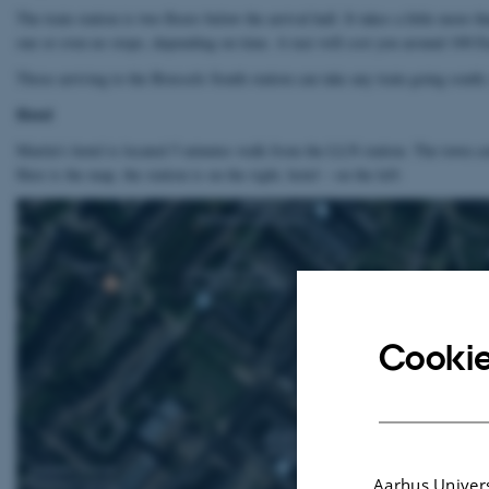
The train station is two floors below the arrival hall. It takes a little more
one or even no stops, depending on time. A taxi will cost you around 100 
Those arriving to the Brussels South station can take any train going south;
Hotel
Martin’s hotel is located 5 minutes walk from the LLN station. The town cen
Here is the map, the station is on the right, hotel – on the left:
Cookie
Aarhus Univers