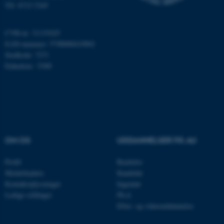
Tlf: 8715 5345
Hjemmesiden kan ikke
fungerer uden disse cookies.
CVR-nr: 31119103
EAN-nummer: 5798000419902
Stedkode: 7271
Navn
Udbyder / Domæne
Enhedsnr.: 5300
be_typo_user
TYPO3 Association
.au.dk
fe_typo_user
Typo3 Association
.au.dk
OM OS
UDDANNELSER PÅ AU
Profil
Bachelor
Medarbejdere
Kandidat
Kontaktoplysninger
Ingeniør
Ledige stillinger
Ph.d.
Efter- og videreuddannelse