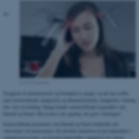
Av!
Foto fra Colourbox
Årsagerne til muskelsmerter og hovedpine er mange, og der kan stoffer
med smertestillende (analgetisk) og febernedsættende (analgetisk) virkning
ofte være en lindring. Mange kender smertestillende lægemidler som
Panodil og Pamol. Men hvad er det egentlig, der giver virkningen?
Smertestillende præparater som Panodil og Pamol indeholder det
virksomme stof paracetamol, der påvirker dannelsen af prostaglandiner i
centralnervesystemet, og dermed undertrykker signalerne om smerte.