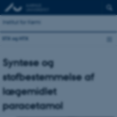
Institut for Kemi
STX og HTX
Syntese og
stofbestemmelse af
lægemidlet
paracetamol