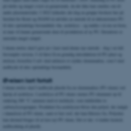
på råolie og meget svært at genanvende, da det ikke kan smeltes om til
andre plastmaterialer. I 2022 lykkedes det dog en gruppe forskere her på
Institut for Kemi og iNANO at udvikle en metode til at dekonstruere PU
til dets oprindelige bestanddele vha. acidolyse - og endda i så ren en form,
at man vil kunne genanvende dem til produktion af ny PU. Derudover er
metoden meget simpel.
I denne øvelse skal I give jer i kast med denne nye metode - dog i en lidt
forsimplet version. I vil først få en grundig introduktion til PU-plast og
øvelsen, hvorefter I selv skal udskære et stykke skummadras, som I skal
nedbryde til dets oprindelige bestanddele.
Øvelsen kort fortalt
I denne øvelse skal I nedbryde plastik fra en skummadras (PU-skum) ved
hjælp af acidolyse. I acidolyse af PU-skum varmes PU-skummet op til
omkring 200 °C sammen med et molekyle, som indeholder to
carboxylsyregrupper. Produktet fra acidolysen bliver den polyol, der indgår
i dannelsen af PU-skum, samt et fast stof, der kan filtreres fra. Polyolen
kan dermed bruges til at lave nyt PU skum. Det er det, vi kalder kemisk
nedbrydning af plastik.