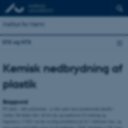
Institut for Kemi
STX og HTX
Kemisk nedbrydning af
plastik
Baggrund
PU-plast - eller polyuretan - er den sjette mest producerede plastik i
verden. Du finder den i alt fra sko og madrasser til isolering og
fugemasse. I 2021 var der en årlig produktion på 24,7 millioner tons, og
man regner med tallet stiger til 29 millioner i 2029. Samtidig er PU lavet