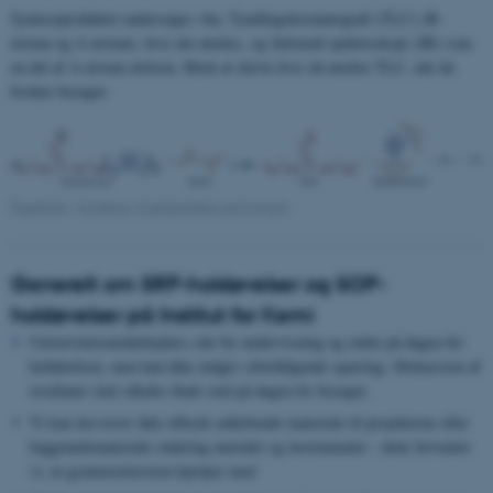
Synteseproduktet undersøges vha. Tyndtlagskromatografi (TLC) (B-
niveau og A-niveau), hvis det ønskes, og Infrarød spektroskopi (IR) som
en del af A-niveau øvelsen. Husk at skrive hvis du ønsker TLC, når du
booker besøget.
Figurtekst: Acidolyse af polyurethan med ravsyre.
Generelt om SRP-holdøvelser og SOP-
holdøvelser på Institut for Kemi
Universitetsmedarbejdere står for undervisning og støtte på dagen for
holdøvelsen, men kan ikke indgå i efterfølgende sparring. Diskussion af
resultater skal således finde sted på dagen for besøget.
Vi kan desværre ikke tilbyde uddybende materiale til projekterne eller
baggrundsmateriale omkring metoder og instrumenter - dette forventer
vi, at gymnasielæreren hjælper med