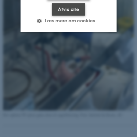
Afvis alle
Læs mere om cookies
Nødvendige
Statistiske
Marketing
Funktionelle
Uklassificerede
Nødvendige cookies hjælper
med at gøre hjemmesiden
brugbar ved at aktivere nogle
grundlæggende funktioner
som navigation mm.
Det opløste PU-plast gøres klar til sugefiltrering. Foto: Institut for Kemi, AU
Hjemmesiden kan ikke
fungerer uden disse cookies.