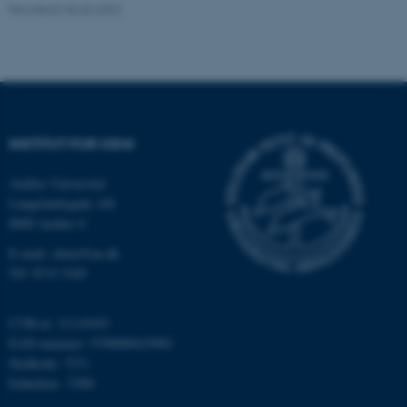
Revideret 06.06.2024
Navn
Udbyder / Domæne
be_typo_user
TYPO3 Association
.au.dk
INSTITUT FOR KEMI
fe_typo_user
Typo3 Association
.au.dk
Aarhus Universitet
Langelandsgade 140
8000 Aarhus C
E-mail: chem@au.dk
Tlf: 8715 5345
CVR-nr: 31119103
EAN-nummer: 5798000419902
Stedkode: 7271
Enhedsnr.: 5300