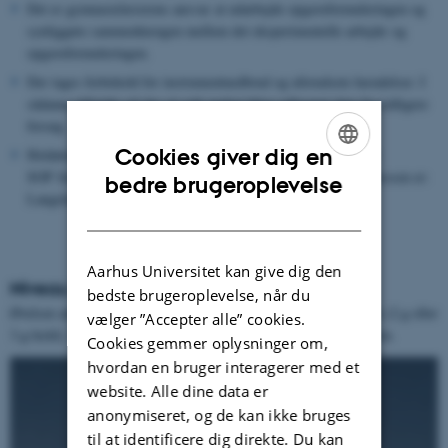
Det er gymnasielærerens ansvar at udarbejde opgaveformuleringen og
synliggøre sammenhængen mellem det eksperimentelle arbejde og
opgaveformuleringen.
Der tages forbehold for instrumentnedbrud og uforudsete hændelser. I
sådanne tilfælde vil der så vidt muligt blive udleveret data fra tidligere
forsøg.
Cookies giver dig en
Holdøvelser og forskningspraktik i forbindelse med SRP eller
ENGLISH
SOP foregår på Institut for Kemi ved Aarhus Universitet. Adressen er:
bedre brugeroplevelse
Langelandsgade 140, Bygninger 1510-1516, 8000 Aarhus C
DANISH
Aarhus Universitet kan give dig den
Niveau og tilpasning
bedste brugeroplevelse, når du
Øvelsen anbefales til Kemi B- og A-klasser samt Bioteknologi A (2.g eller
vælger ”Accepter alle” cookies.
3.g-hold). Desuden anbefaler vi ikke mere end 24 elever til øvelsen.
Cookies gemmer oplysninger om,
hvordan en bruger interagerer med et
website. Alle dine data er
anonymiseret, og de kan ikke bruges
til at identificere dig direkte. Du kan