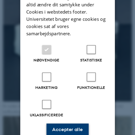
altid ændre dit samtykke under
Cookies i webstedets footer.
Universitetet bruger egne cookies og
cookies sat af vores
samarbejdspartnere.
NØDVENDIGE
STATISTISKE
MARKETING
FUNKTIONELLE
Et stykke skummadras og de to oprindelige bestanddele, som genudvindes ved
nedbrydningen af skummadrassen. Foto: Institut for Kemi, AU
UKLASSIFICEREDE
Accepter alle