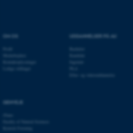
ASP.NET_SessionId
Microsoft Corporation
.au.dk
OM OS
UDDANNELSER PÅ AU
JSESSIONID
Oracle Corporation
.au.dk
Profil
Bachelor
Medarbejdere
Kandidat
Kontaktoplysninger
Ingeniør
ARRAffinity
Microsoft Corporation
Ledige stillinger
Ph.d.
.mitstudie.au.dk
Efter- og videreuddannelse
esctx
Microsoft Corporation
GENVEJE
.login.microsoftonline.com
iNano
fpc
Microsoft Corporation
login.microsoftonline.com
Faculty of Natural Sciences
Kemisk Forening
__cf_bm
Cloudflare Inc.