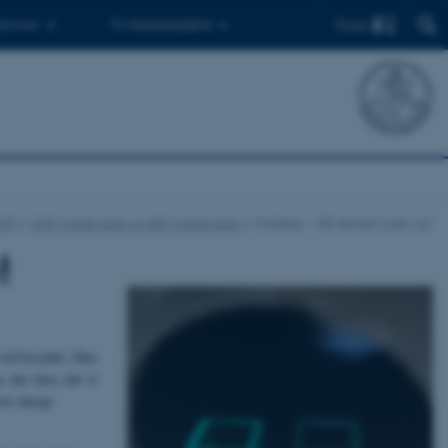
Find
 ph.d.er
Til medarbejdere
SOP
SOP-holdøvelse og SRP-holdøvelse
Knæklys - når kemien lyser op!
!
e selvlysende. Den
, der sker, når vi
ver energi