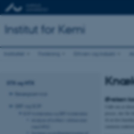
Institut for Kemi
Instituttet
Forskning
Erhverv og industri
A
Knækl
STX og HTX
Besøgsservice
Øvelsen kor
SRP og SOP
I håb om at tiltr
proces, der får i
SOP-holdøvelse og SRP-holdøvelse
til en fest knækk
Analyse af koffein i drikkevarer
(exoterm reaktion
med HPLC
Syntese og stofbestemmelse af