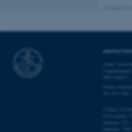
cookies.
Revideret 06.06
Navn
be_typo_user
INSTITUT FOR
fe_typo_user
Aarhus Universit
Langelandsgade 
8000 Aarhus C
E-mail: chem@a
Tlf: 8715 5345
CVR-nr: 311191
ASP.NET_SessionId
EAN-nummer: 5
Stedkode: 7271
Enhedsnr.: 5300
JSESSIONID