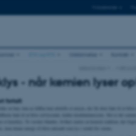
Til studerende
Til
lumner
STX og HTX
Uddannelse
Kontakt
Institut for Kemi
…
SRP og 
ys - når kemien lyser op
t fortalt
ække en hun, kan en ildflue-han udskille et enzym, der får dens hale til at bliv
ldfluens hale til at blive selvlysende, kaldes kemiluminescens. Det er det samme
er et knæklys. To væsker blandes, hvilket starter en kemisk reaktion, der frigi
), men denne energi vil blive udsendt som lys i stedet for varme.