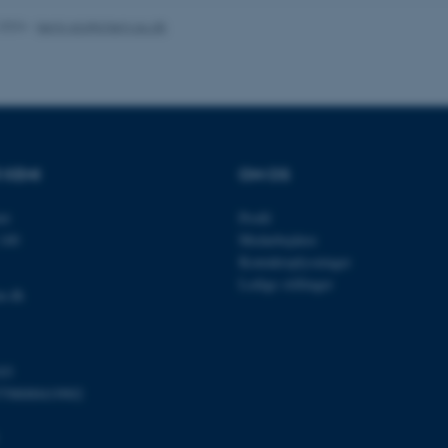
.2024
-
kemi-srp@chem.au.dk
Udbyder / Domæne
Udløb
Beskrivelse
30
Denne cookie sættes af
TYPO3 Association
minutter
TYPO3, og bruges til at 
.au.dk
session, når en backend-
 KEMI
OM OS
TYPO3 eller Frontend.
30
Dette cookienavn er fo
Typo3 Association
et
Profil
minutter
webindholdsstyringssyst
.au.dk
som en brugersessionside
140
Medarbejdere
muligt at gemme bruger
Kontaktoplysninger
tilfælde er det muligvis
kan indstilles ved defau
Ledige stillinger
dette kan forhindres af 
u.dk
de fleste tilfælde er det in
ødelagt i slutningen af 
indeholder en tilfældig id
specifikke brugerdata.
03
Session
Denne cookie er en purp
Microsoft Corporation
cookie, der bruges af hj
.au.dk
798000419902
i Microsoft .net- teknolo
til at opretholde en an
Session
Generel formål platform 
Oracle Corporation